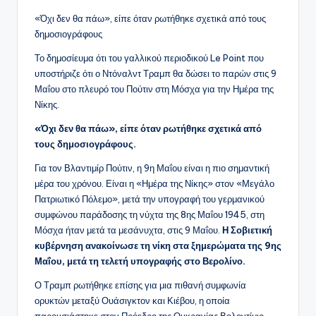
«Όχι δεν θα πάω», είπε όταν ρωτήθηκε σχετικά από τους
δημοσιογράφους
Το δημοσίευμα ότι του γαλλικού περιοδικού Le Point που
υποστήριζε ότι ο Ντόναλντ Τραμπ θα δώσει το παρών στις 9
Μαΐου στο πλευρό του Πούτιν στη Μόσχα για την Ημέρα της
Νίκης.
«Όχι δεν θα πάω», είπε όταν ρωτήθηκε σχετικά από
τους δημοσιογράφους.
Για τον Βλαντιμίρ Πούτιν, η 9η Μαΐου είναι η πιο σημαντική
μέρα του χρόνου. Είναι η «Ημέρα της Νίκης» στον «Μεγάλο
Πατριωτικό Πόλεμο», μετά την υπογραφή του γερμανικού
συμφώνου παράδοσης τη νύχτα της 8ης Μαΐου 1945, στη
Μόσχα ήταν μετά τα μεσάνυχτα, στις 9 Μαΐου.
Η Σοβιετική
κυβέρνηση ανακοίνωσε τη νίκη στα ξημερώματα της 9ης
Μαΐου, μετά τη τελετή υπογραφής στο Βερολίνο.
Ο Τραμπ ρωτήθηκε επίσης για μια πιθανή συμφωνία
ορυκτών μεταξύ Ουάσιγκτον και Κιέβου, η οποία