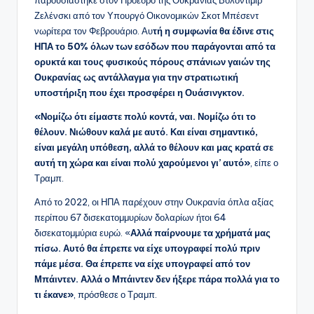
παρουσιάστηκε στον Πρόεδρο της Ουκρανίας Βολοντίμιρ
Ζελένσκι από τον Υπουργό Οικονομικών Σκοτ Μπέσεντ
νωρίτερα τον Φεβρουάριο. Αυ
τή η συμφωνία θα έδινε στις
ΗΠΑ το 50% όλων των εσόδων που παράγονται από τα
ορυκτά και τους φυσικούς πόρους σπάνιων γαιών της
Ουκρανίας ως αντάλλαγμα για την στρατιωτική
υποστήριξη που έχει προσφέρει η Ουάσινγκτον.
«Νομίζω ότι είμαστε πολύ κοντά, ναι. Νομίζω ότι το
θέλουν. Νιώθουν καλά με αυτό. Και είναι σημαντικό,
είναι μεγάλη υπόθεση, αλλά το θέλουν και μας κρατά σε
αυτή τη χώρα και είναι πολύ χαρούμενοι γι’ αυτό»
, είπε ο
Τραμπ.
Από το 2022, οι ΗΠΑ παρέχουν στην Ουκρανία όπλα αξίας
περίπου 67 δισεκατομμυρίων δολαρίων ήτοι 64
δισεκατομμύρια ευρώ. «
Αλλά παίρνουμε τα χρήματά μας
πίσω. Αυτό θα έπρεπε να είχε υπογραφεί πολύ πριν
πάμε μέσα. Θα έπρεπε να είχε υπογραφεί από τον
Μπάιντεν. Αλλά ο Μπάιντεν δεν ήξερε πάρα πολλά για το
τι έκανε»
, πρόσθεσε ο Τραμπ.