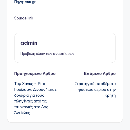
Πηγή: cnn.gr
Source link
admin
Προβολή όλων των αναρτήσεων
Πλοήγηση
Προηγούμενο Άρθρο
Επόμενο Άρθρο
Τομ Χανκς – Ρίτα
Στρατηγικά αποθέματα
δημοσιεύσεων
Γουίλσον: Δίνουν 1 εκατ.
φυσικού αερίου στην
δολάρια για τους
Κρήτη
πληγέντες από τις
πυρκαγιές στο Λος
Άντζελες