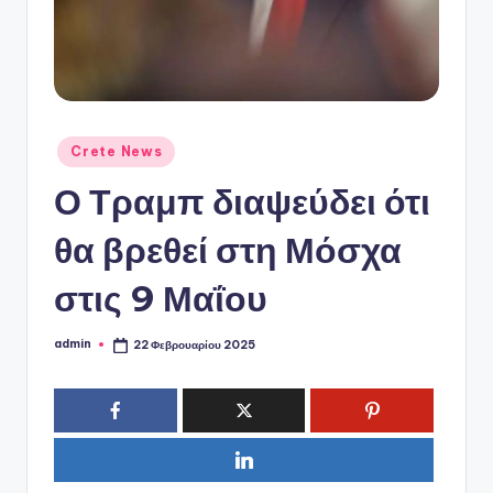
ό
P
o
r
t
Αναρτήθηκε
Crete News
σε
a
Ο Τραμπ διαψεύδει ότι
l
θα βρεθεί στη Μόσχα
στις 9 Μαΐου
admin
22 Φεβρουαρίου 2025
Συγγραφέας: