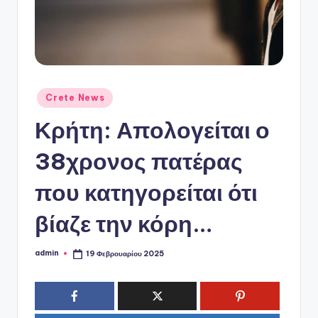
ό
P
o
r
t
Αναρτήθηκε
Crete News
σε
a
Κρήτη: Απολογείται ο
l
38χρονος πατέρας
που κατηγορείται ότι
βίαζε την κόρη…
admin
19 Φεβρουαρίου 2025
Συγγραφέας: