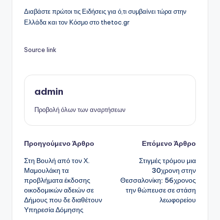
Διαβάστε πρώτοι τις Ειδήσεις για ό,τι συμβαίνει τώρα στην
Ελλάδα και τον Κόσμο στο thetoc.gr
Source link
admin
Προβολή όλων των αναρτήσεων
Πλοήγηση
Προηγούμενο Άρθρο
Επόμενο Άρθρο
Στη Βουλή από τον Χ.
Στιγμές τρόμου μια
δημοσιεύσεων
Μαμουλάκη τα
30χρονη στην
προβλήματα έκδοσης
Θεσσαλονίκη: 56χρονος
οικοδομικών αδειών σε
την θώπευσε σε στάση
Δήμους που δε διαθέτουν
λεωφορείου
Υπηρεσία Δόμησης