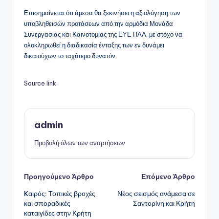
Επισημαίνεται ότι άμεσα θα ξεκινήσει η αξιολόγηση των
υποβληθεισών προτάσεων από την αρμόδια Μονάδα
Συνεργασίας και Καινοτομίας της ΕΥΕ ΠΑΑ, με στόχο να
ολοκληρωθεί η διαδικασία ένταξης των εν δυνάμει
δικαιούχων το ταχύτερο δυνατόν.
Source link
admin
Προβολή όλων των αναρτήσεων
Πλοήγηση
Προηγούμενο Άρθρο
Επόμενο Άρθρο
Kαιρός: Τοπικές βροχές
Νέος σεισμός ανάμεσα σε
δημοσιεύσεων
και σποραδικές
Σαντορίνη και Κρήτη
καταιγίδες στην Κρήτη