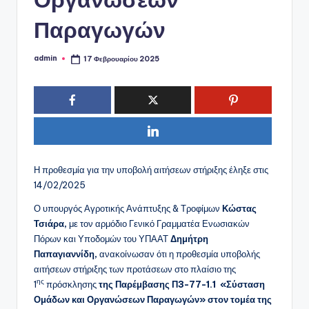
Παραγωγών
admin
17 Φεβρουαρίου 2025
Συγγραφέας:
Η προθεσμία για την υποβολή αιτήσεων στήριξης έληξε στις
14/02/2025
Ο υπουργός Αγροτικής Ανάπτυξης & Τροφίμων
Κώστας
Τσιάρα,
με τον αρμόδιο Γενικό Γραμματέα Ενωσιακών
Πόρων και Υποδομών του ΥΠΑΑΤ
Δημήτρη
Παπαγιαννίδη,
ανακοίνωσαν ότι η προθεσμία υποβολής
αιτήσεων στήριξης των προτάσεων στο πλαίσιο της
ης
1
πρόσκλησης
της Παρέμβασης Π3-77-1.1 «Σύσταση
Ομάδων και Οργανώσεων Παραγωγών» στον τομέα της