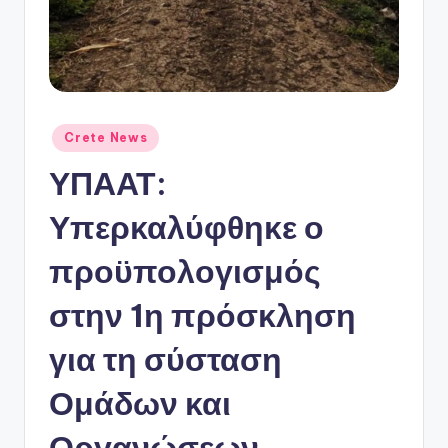
ό
P
o
r
t
Αναρτήθηκε
Crete News
σε
a
ΥΠΑΑΤ:
l
Υπερκαλύφθηκε ο
προϋπολογισμός
στην 1η πρόσκληση
για τη σύσταση
Ομάδων και
Οργανώσεων