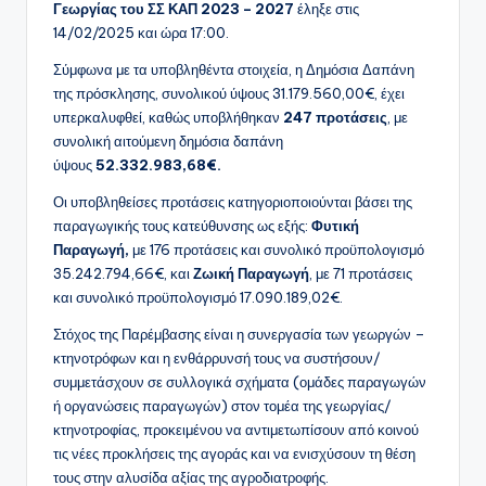
Γεωργίας του ΣΣ ΚΑΠ 2023 – 2027
έληξε στις
14/02/2025 και ώρα 17:00.
Σύμφωνα με τα υποβληθέντα στοιχεία, η Δημόσια Δαπάνη
της πρόσκλησης, συνολικού ύψους 31.179.560,00€, έχει
υπερκαλυφθεί, καθώς υποβλήθηκαν
247 προτάσεις
, με
συνολική αιτούμενη δημόσια δαπάνη
ύψους
52.332.983,68€.
Οι υποβληθείσες προτάσεις κατηγοριοποιούνται βάσει της
παραγωγικής τους κατεύθυνσης ως εξής:
Φυτική
Παραγωγή,
με 176 προτάσεις και συνολικό προϋπολογισμό
35.242.794,66€, και
Ζωική Παραγωγή
, με 71 προτάσεις
και συνολικό προϋπολογισμό 17.090.189,02€.
Στόχος της Παρέμβασης είναι η συνεργασία των γεωργών –
κτηνοτρόφων και η ενθάρρυνσή τους να συστήσουν/
συμμετάσχουν σε συλλογικά σχήματα (ομάδες παραγωγών
ή οργανώσεις παραγωγών) στον τομέα της γεωργίας/
κτηνοτροφίας, προκειμένου να αντιμετωπίσουν από κοινού
τις νέες προκλήσεις της αγοράς και να ενισχύσουν τη θέση
τους στην αλυσίδα αξίας της αγροδιατροφής.