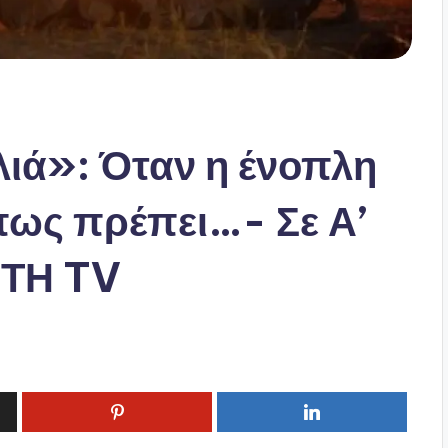
ιά»: Όταν η ένοπλη
πως πρέπει…- Σε Α’
ΗΤΗ TV