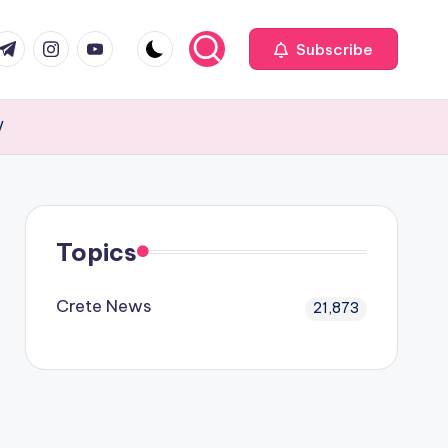
com
r.com
.me
instagram.com
youtube.com
Subscribe
V
Topics
Crete News
21,873