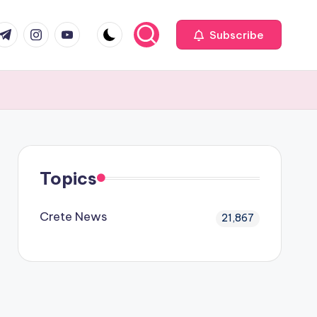
com
r.com
.me
instagram.com
youtube.com
Subscribe
Topics
Crete News
21,867