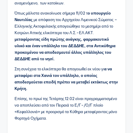
αναμενόμενο, των κατοίκων.
Όπως μάλιστα ανακοίνωσε σήμερα 11/02 τ
ο υπουργείο
Ναυτιλίας
με απόφαση του Αρχηγείου Λιμενικού Σώματος –
Ελληνικής Ακτοφυλακής απογειώθηκε το μεσημέρι από το
Κοτρώνι Αττικής ελικόπτερο του Λ.Σ.-ΕΛ.ΑΚΤ.
μεταφέροντας είδη πρώτης ανάγκης, φαρμακευτικό
υλικό και έναν υπάλληλο του ΔΕΔΔΗΕ, στα Αντικύθηρα
προκειμένου να αποδεσμευτεί άλλος υπάλληλος του
ΔΕΔΔΗΕ από το νησί.
Στη συνέχεια το ελικόπτερο θα απογειωθεί εκ νέου γι
α να
μεταφέρει στα Χανιά τον υπάλληλο, ο οποίος
αποδεσμεύεται επειδή πρέπει να μεταβεί εκτάκτως στην
Κρήτη.
Επίσης, το πρωί της Τετάρτης 12.02 είναι προγραμματισμένο
να αποπλεύσει από τον Πειραιά το Ε/Γ-/Ο/Γ πλοίο
«Κεφαλλονιά» με προορισμό τα Κύθηρα μεταφέροντας μόνο
Φορτηγά Οχήματα.