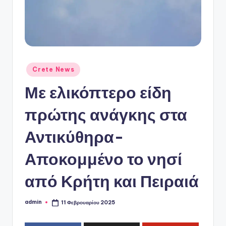
ό
P
o
r
t
Αναρτήθηκε
Crete News
σε
a
Με ελικόπτερο είδη
l
πρώτης ανάγκης στα
Αντικύθηρα-
Αποκομμένο το νησί
από Κρήτη και Πειραιά
admin
11 Φεβρουαρίου 2025
Συγγραφέας: