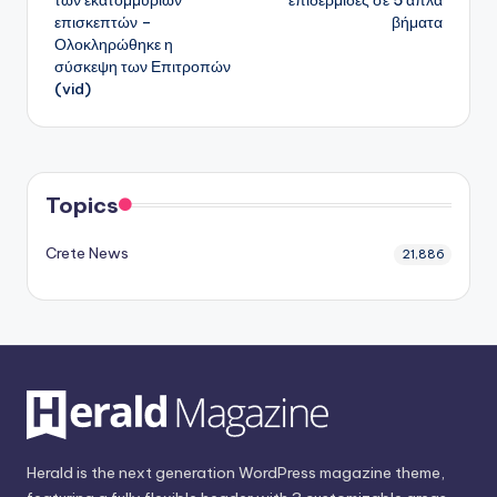
επισκεπτών –
βήματα
Ολοκληρώθηκε η
σύσκεψη των Επιτροπών
(vid)
Topics
Crete News
21,886
Herald is the next generation WordPress magazine theme,