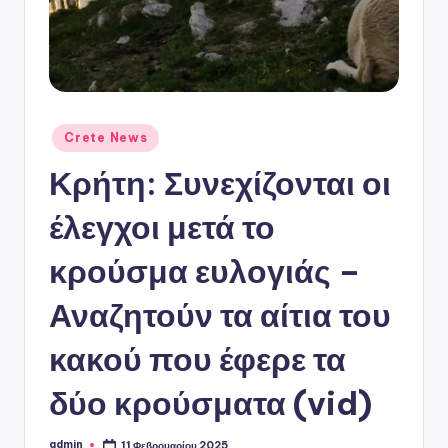
ό
P
o
r
t
Αναρτήθηκε
Crete News
σε
a
Κρήτη: Συνεχίζονται οι
l
έλεγχοι μετά το
κρούσμα ευλογιάς –
Αναζητούν τα αίτια του
κακού που έφερε τα
δύο κρούσματα (vid)
admin
11 Φεβρουαρίου 2025