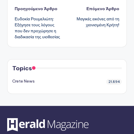
Πλοήγηση
Προηγούμενο Άρθρο
Επόμενο Άρθρο
Ευδοκία Ρουμελιώτη:
Μαγικές εικόνες από τη
δημοσιεύσεων
Εξήγησε τους λόγους
χιονισμένη Κρήτη!
που δεν προχώρησε η
διαδικασία της υιοθεσίας
Topics
Crete News
21,894