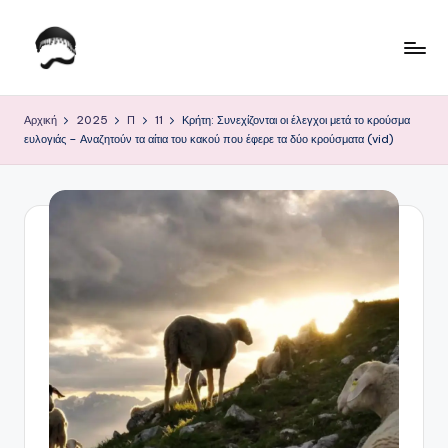
Μετάβαση
σε
Τ
Krhtikos.com
περιεχόμενο
ο
Αρχική
2025
Π
11
Κρήτη: Συνεχίζονται οι έλεγχοι μετά το κρούσμα
ευλογιάς – Αναζητούν τα αίτια του κακού που έφερε τα δύο κρούσματα (vid)
Κ
α
θ
η
μ
ε
ρ
ι
ν