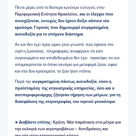
Πέντε μέρες από το δεύτερο
κρούσμα ευλογιάς στην
Περιφερειακή Ενότητα Ηρακλείου
, και οι έλεγχοι που
συνεχίζονται, ευτυχώς δεν έχουν δείξει κάποιο νέο
κρούσμα. Γεγονός που δημιουργεί συγκρατημένη
αισιοδοξία για το επόμενο διάστημα.
Αν και δεν έχει προς ώρας γίνει γνωστό, πώς έφτασε στο
νησί η ζωονόσος , πληροφορίες αναφέρουν ότι κάτι
συγκεκριμένο και αποδεδειγμένα δεν έχει προκύψει, αν και
απομακρύνεται το όποιο σενάριο για μεταφορά ζώου, αφού
και στα δύο κρούσματα, τα ζώα ήταν ντόπια.
Παρά την
συγκρατημένη πάντως αισιοδοξία, τόσο η
προϊσταμένη της κτηνιατρικής υπηρεσίας, όσο και ο
αντιπεριφερειάρχης ζήτησαν τήρηση των μέτρων, για τη
διασφάλιση της κτηνοτροφίας του νησιού γενικότερα.
►Διαβάστε επίσης:
Κρήτη: Νέα παράταση στα μέτρα για
την ευλογιά των αιγοπροβάτων – Αντιδράσεις και
αγωνία στον κτηνοτροφικό κόσμο