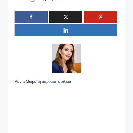
Συγγραφέας:
Ράνια Μωραΐτη
ακρόαση άρθρου