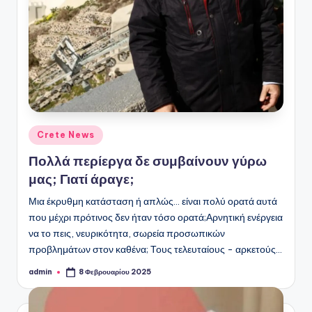
Αναρτήθηκε
Crete News
σε
Πολλά περίεργα δε συμβαίνουν γύρω
μας; Γιατί άραγε;
Μια έκρυθμη κατάσταση ή απλώς... είναι πολύ ορατά αυτά
που μέχρι πρότινος δεν ήταν τόσο ορατά;Αρνητική ενέργεια
να το πεις, νευρικότητα, σωρεία προσωπικών
προβλημάτων στον καθένα; Τους τελευταίους - αρκετούς…
admin
8 Φεβρουαρίου 2025
Συγγραφέας: