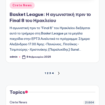
Αναρτήθηκε
Crete News
σε
Basket League: Η αγωνιστική πριν το
Final 8 του Ηρακλείου
Η αγωνιστική πριν το "Final 8" του Ηρακλείου διεξάγεται
αυτό το τριήμερο στη Basket League με τα μεγάλα
παιχνίδια στην ΕΡΤ3.Αναλυτικά το πρόγραμμα: Σήμερα:
Αλεξάνδρειο 17.00 Άρης-Πανιώνιος, Πιτσίλκας-
Τσιμπούρης-Χριστινάκης (Παραλυκίδης) Sunel…
admin
8 Φεβρουαρίου 2025
Συγγραφέας:
Σελιδοποίηση
1
2
3
4
ΕΠΌΜΕΝΗ
ΣΕΛΊΔΑ
άρθρων
Topics
Crete News
21,864