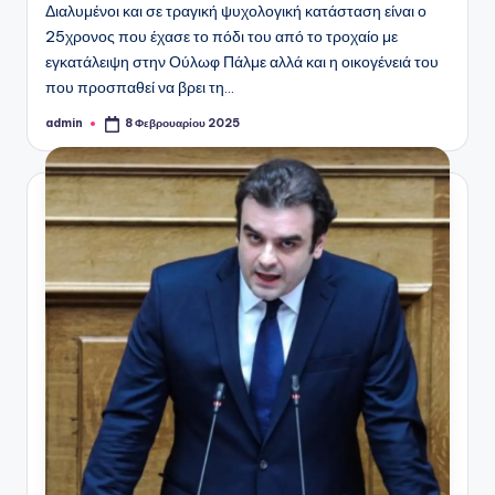
Διαλυμένοι και σε τραγική ψυχολογική κατάσταση είναι ο
25χρονος που έχασε το πόδι του από το τροχαίο με
εγκατάλειψη στην Ούλωφ Πάλμε αλλά και η οικογένειά του
που προσπαθεί να βρει τη…
admin
8 Φεβρουαρίου 2025
Συγγραφέας: