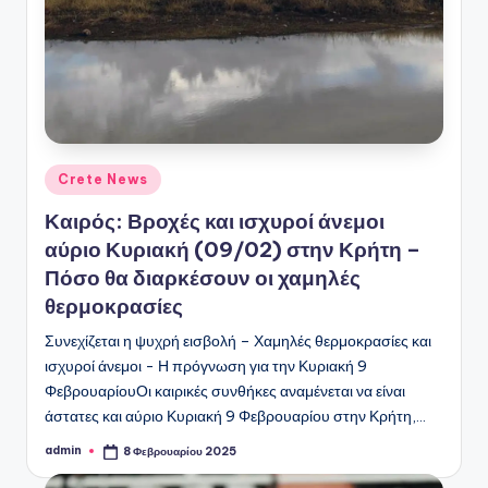
Αναρτήθηκε
Crete News
σε
Καιρός: Βροχές και ισχυροί άνεμοι
αύριο Κυριακή (09/02) στην Κρήτη –
Πόσο θα διαρκέσουν οι χαμηλές
θερμοκρασίες
Συνεχίζεται η ψυχρή εισβολή – Χαμηλές θερμοκρασίες και
ισχυροί άνεμοι - Η πρόγνωση για την Κυριακή 9
ΦεβρουαρίουΟι καιρικές συνθήκες αναμένεται να είναι
άστατες και αύριο Κυριακή 9 Φεβρουαρίου στην Κρήτη,…
admin
8 Φεβρουαρίου 2025
Συγγραφέας: