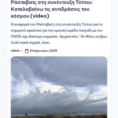
Ράσταβατς στη συνέντευξη Τύπου:
Καταλαβαίνω τις αντιδράσεις του
κόσμου (video)
Η αναφορά του Ράσταβατς στη συνέντευξη Τύπου για το
σημερινό εφιαλτικό για την κρητική ομάδα παιχνίδι με τον
ΠΑΟΚ είχε ιδιαίτερη σημασία...Αρχικά είπε: “Αν θέλω να βρω
πολύ κακά σημεία, είναι…
admin
8 Φεβρουαρίου 2025
Συγγραφέας: