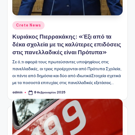
Αναρτήθηκε
Crete News
σε
Κυριάκος Πιερρακάκης: «Έξι από τα
δέκα σχολεία με τις καλύτερες επιδόσεις
στις πανελλαδικές είναι Πρότυπα»
Σε ό,τι αφορά τους πρωτεύσαντες υποψηφίους στις
πανελλαδικές, οι τρεις προέρχονται από Πρότυπα Σχολεία,
οι πέντε από δημόσια και δύο από ιδιωτικάΣτοιχεία σχετικά
με τα ποσοστά επιτυχίας στις πανελλαδικές εξετάσεις…
admin
8 Φεβρουαρίου 2025
Συγγραφέας: