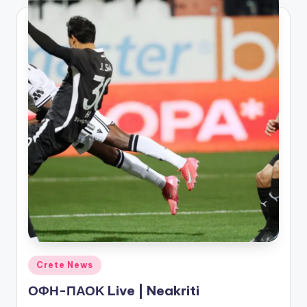
Αναρτήθηκε
Crete News
σε
ΟΦΗ-ΠΑΟΚ Live | Neakriti