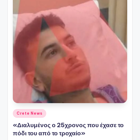
Αναρτήθηκε
Crete News
σε
«Διαλυμένος ο 25χρονος που έχασε το
πόδι του από το τροχαίο»