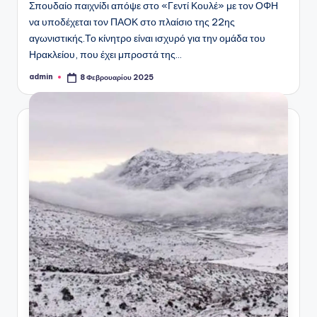
Σπουδαίο παιχνίδι απόψε στο «Γεντί Κουλέ» με τον ΟΦΗ
να υποδέχεται τον ΠΑΟΚ στο πλαίσιο της 22ης
αγωνιστικής.Το κίνητρο είναι ισχυρό για την ομάδα του
Ηρακλείου, που έχει μπροστά της…
admin
8 Φεβρουαρίου 2025
Συγγραφέας: