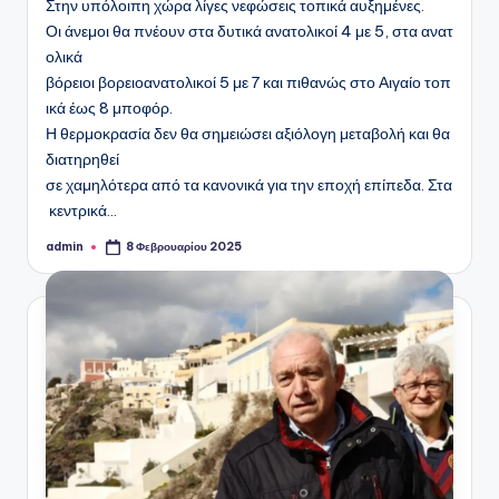
Στην υπόλοιπη χώρα λίγες νεφώσεις τοπικά αυξημένες.
Οι άνεμοι θα πνέουν στα δυτικά ανατολικοί 4 με 5, στα ανατ
ολικά
βόρειοι βορειοανατολικοί 5 με 7 και πιθανώς στο Αιγαίο τοπ
ικά έως 8 μποφόρ.
Η θερμοκρασία δεν θα σημειώσει αξιόλογη μεταβολή και θα
διατηρηθεί
σε χαμηλότερα από τα κανονικά για την εποχή επίπεδα. Στα
κεντρικά…
admin
8 Φεβρουαρίου 2025
Συγγραφέας: