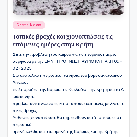
Αναρτήθηκε
Crete News
σε
Τοπικές βροχές και χιονοπτώσεις τις
επόμενες ημέρες στην Κρήτη
Δείτε την πρόβλεψη του καιρού για τις επόμενες ημέρες
σύμφωνα με την ΕΜΥ: ΠΡΟΓΝΩΣΗ ΑΥΡΙΟ ΚΥΡΙΑΚΗ 09-
02-2025
Στα ανατολικά ηπειρωτικά, τα νησιά του βορειοανατολικού
Αιγαίου,
τις Σποράδες, την Εύβοια, τις Κυκλάδες, την Κρήτη και τα Δ
ωδεκάνησα
προβλέπονται νεφώσεις κατά τόπους αυξημένες με λίγες το
πικές βροχές.
Ασθενείς χιονοπτώσεις θα σημειωθούν κατά τόπους στα η
πειρωτικά
ορεινά καθώς και στα ορεινά της Εύβοιας και της Κρήτης.