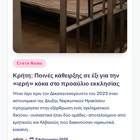
ό
P
o
r
t
a
l
Αναρτήθηκε
Crete News
σε
Κρήτη: Ποινές κάθειρξης σε έξι για την
«ιερή» κόκα στο προαύλιο εκκλησίας
Ήταν λίγο πριν τον Δεκαπενταύγουστο του 2023 όταν
αστυνομικοί της Δίωξης Ναρκωτικών Ηρακλείου
προχώρησαν στην εξάρθρωση ενός εγκληματικού
δικτύου-ουσιαστικά ήταν δύο ομάδες-αποτελούμενο από
κρητικούς και Αλβανούς που διακινούσαν ναρκωτικά,
κοκαίνη…
admin
8 Φεβρουαρίου 2025