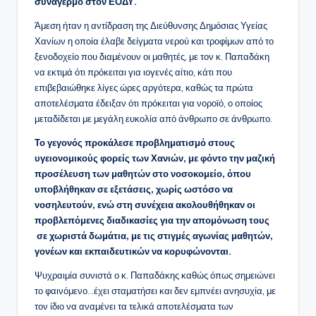
συναγερμό στον ΕΟΔΥ.
Άμεση ήταν η αντίδραση της Διεύθυνσης Δημόσιας Υγείας
Χανίων η οποία έλαβε δείγματα νερού και τροφίμων από το
ξενοδοχείο που διαμένουν οι μαθητές, με τον κ. Παπαδάκη
να εκτιμά ότι πρόκειται για ιογενές αίτιο, κάτι που
επιβεβαιώθηκε λίγες ώρες αργότερα, καθώς τα πρώτα
αποτελέσματα έδειξαν ότι πρόκειται για νοροϊό, ο οποίος
μεταδίδεται με μεγάλη ευκολία από άνθρωπο σε άνθρωπο.
Το γεγονός προκάλεσε προβληματισμό στους
υγειονομικούς φορείς των Χανιών, με φόντο την μαζική
προσέλευση των μαθητών στο νοσοκομείο, όπου
υποβλήθηκαν σε εξετάσεις, χωρίς ωστόσο να
νοσηλευτούν, ενώ στη συνέχεια ακολουθήθηκαν οι
προβλεπόμενες διαδικασίες για την απομόνωση τους
σε χωριστά δωμάτια, με τις στιγμές αγωνίας μαθητών,
γονέων και εκπαιδευτικών να κορυφώνονται.
Ψυχραιμία συνιστά ο κ. Παπαδάκης καθώς όπως σημειώνει
το φαινόμενο…έχει σταματήσει και δεν εμπνέει ανησυχία, με
τον ίδιο να αναμένει τα τελικά αποτελέσματα των