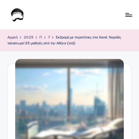
Μετάβαση
σε
Τ
Krhtikos.com
περιεχόμενο
ο
Αρχική
2025
Π
7
Εκδρομή με περιπέτειες στα Χανιά: Νοροϊός
ταλαιπωρεί 35 μαθητές από την Αθήνα (vid)
Κ
α
θ
η
μ
ε
ρ
ι
ν