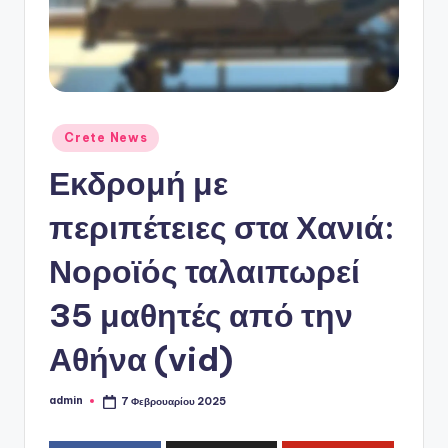
ό
P
o
r
t
Αναρτήθηκε
Crete News
σε
a
Εκδρομή με
l
περιπέτειες στα Χανιά:
Νοροϊός ταλαιπωρεί
35 μαθητές από την
Αθήνα (vid)
admin
7 Φεβρουαρίου 2025
Συγγραφέας: