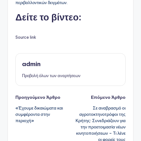
περιβαλλοντικών δειγμάτων.
Δείτε το βίντεο:
Source link
admin
Προβολή όλων των αναρτήσεων
Πλοήγηση
Προηγούμενο Άρθρο
Επόμενο Άρθρο
«Έχουμε δικαιώματα και
Σε αναβρασμό οι
δημοσιεύσεων
συμφέροντα στην
αγροτοκτηνοτρόφοι της
περιοχή»
Κρήτης: Συνεδριάζουν για
την προετοιμασία νέων
κινητοποιήσεων – Τι λένε
οι φορείς τους