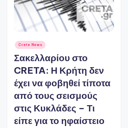
ό
P
o
r
t
Αναρτήθηκε
Crete News
a
σε
Σακελλαρίου στο
l
CRETA: Η Κρήτη δεν
έχει να φοβηθεί τίποτα
από τους σεισμούς
στις Κυκλάδες – Τι
είπε για το ηφαίστειο