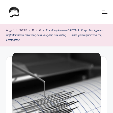
Μετάβαση
σε
Τ
Krhtikos.com
περιεχόμενο
ο
Αρχική
2025
Π
6
Σακελλαρίου στο CRETA: Η Κρήτη δεν έχει να
φοβηθεί τίποτα από τους σεισμούς στις Κυκλάδες – Τι είπε για το ηφαίστειο της
Κ
Σαντορίνης
α
θ
η
μ
ε
ρ
ι
ν