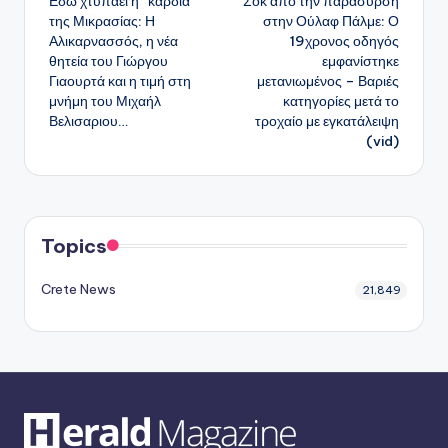
Εδώ χτυπάει η “καρδιά”
Σοκ από την παράσυρση
δημοσιεύσεων
της Μικρασίας: Η
στην Ούλαφ Πάλμε: Ο
Αλικαρνασσός, η νέα
19χρονος οδηγός
θητεία του Γιώργου
εμφανίστηκε
Γιαουρτά και η τιμή στη
μετανιωμένος – Βαριές
μνήμη του Μιχαήλ
κατηγορίες μετά το
Βελισαριου…
τροχαίο με εγκατάλειψη
(vid)
Topics
Crete News
21,849