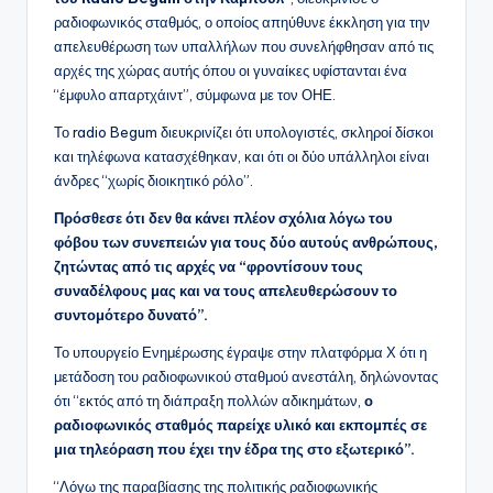
ραδιοφωνικός σταθμός, ο οποίος απηύθυνε έκκληση για την
απελευθέρωση των υπαλλήλων που συνελήφθησαν από τις
αρχές της χώρας αυτής όπου οι γυναίκες υφίστανται ένα
“έμφυλο απαρτχάιντ”, σύμφωνα με τον ΟΗΕ.
Το radio Begum διευκρινίζει ότι υπολογιστές, σκληροί δίσκοι
και τηλέφωνα κατασχέθηκαν, και ότι οι δύο υπάλληλοι είναι
άνδρες “χωρίς διοικητικό ρόλο”.
Πρόσθεσε ότι δεν θα κάνει πλέον σχόλια λόγω του
φόβου των συνεπειών για τους δύο αυτούς ανθρώπους,
ζητώντας από τις αρχές να “φροντίσουν τους
συναδέλφους μας και να τους απελευθερώσουν το
συντομότερο δυνατό”.
Το υπουργείο Ενημέρωσης έγραψε στην πλατφόρμα Χ ότι η
μετάδοση του ραδιοφωνικού σταθμού ανεστάλη, δηλώνοντας
ότι “εκτός από τη διάπραξη πολλών αδικημάτων,
ο
ραδιοφωνικός σταθμός παρείχε υλικό και εκπομπές σε
μια τηλεόραση που έχει την έδρα της στο εξωτερικό”.
“Λόγω της παραβίασης της πολιτικής ραδιοφωνικής