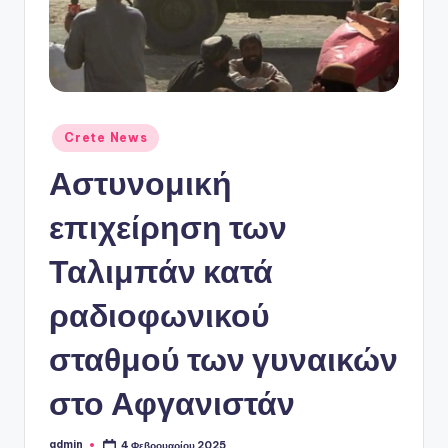
ό
P
o
r
t
Αναρτήθηκε
Crete News
σε
a
Αστυνομική
l
επιχείρηση των
Ταλιμπάν κατά
ραδιοφωνικού
σταθμού των γυναικών
στο Αφγανιστάν
admin
4 Φεβρουαρίου 2025