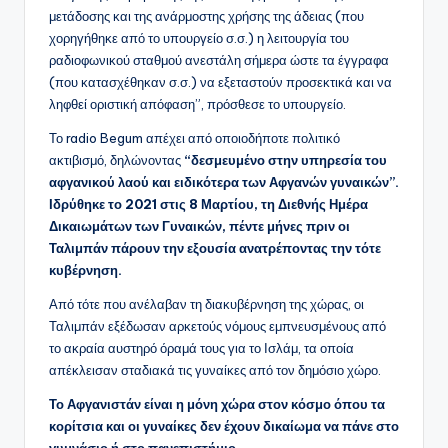
μετάδοσης και της ανάρμοστης χρήσης της άδειας (που
χορηγήθηκε από το υπουργείο σ.σ.) η λειτουργία του
ραδιοφωνικού σταθμού ανεστάλη σήμερα ώστε τα έγγραφα
(που κατασχέθηκαν σ.σ.) να εξεταστούν προσεκτικά και να
ληφθεί οριστική απόφαση”, πρόσθεσε το υπουργείο.
Το radio Begum απέχει από οποιοδήποτε πολιτικό
ακτιβισμό, δηλώνοντας
“δεσμευμένο στην υπηρεσία του
αφγανικού λαού και ειδικότερα των Αφγανών γυναικών”.
Ιδρύθηκε το 2021 στις 8 Μαρτίου, τη Διεθνής Ημέρα
Δικαιωμάτων των Γυναικών, πέντε μήνες πριν οι
Ταλιμπάν πάρουν την εξουσία ανατρέποντας την τότε
κυβέρνηση.
Από τότε που ανέλαβαν τη διακυβέρνηση της χώρας, οι
Ταλιμπάν εξέδωσαν αρκετούς νόμους εμπνευσμένους από
το ακραία αυστηρό όραμά τους για το Ισλάμ, τα οποία
απέκλεισαν σταδιακά τις γυναίκες από τον δημόσιο χώρο.
Το Αφγανιστάν είναι η μόνη χώρα στον κόσμο όπου τα
κορίτσια και οι γυναίκες δεν έχουν δικαίωμα να πάνε στο