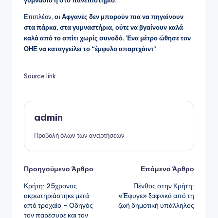
γυμνάσιο ή στο πανεπιστήμιο.
Επιπλέον,
οι Αφγανές δεν μπορούν πια να πηγαίνουν
στα πάρκα, στα γυμναστήρια, ούτε να βγαίνουν καλά
καλά από το σπίτι χωρίς συνοδό. Ένα μέτρο ώθησε τον
ΟΗΕ να καταγγείλει το “έμφυλο απαρτχάιντ
“.
Source link
admin
Προβολή όλων των αναρτήσεων
Πλοήγηση
Προηγούμενο Άρθρο
Επόμενο Άρθρο
Κρήτη: 25χρονος
Πένθος στην Κρήτη:
δημοσιεύσεων
ακρωτηριάστηκε μετά
«Έφυγε» ξαφνικά από τη
από τροχαίο – Οδηγός
ζωή δημοτική υπάλληλος
τον παρέσυρε και τον