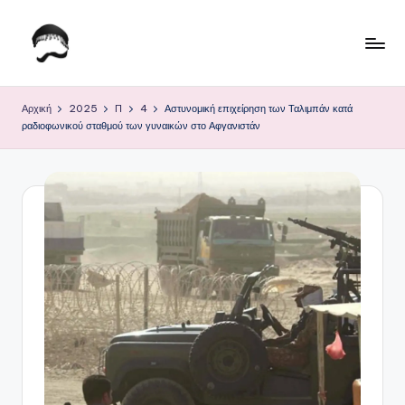
Μετάβαση
σε
Τ
Krhtikos.com
περιεχόμενο
ο
Αρχική
2025
Π
4
Αστυνομική επιχείρηση των Ταλιμπάν κατά
ραδιοφωνικού σταθμού των γυναικών στο Αφγανιστάν
Κ
α
θ
η
μ
ε
ρ
ι
ν