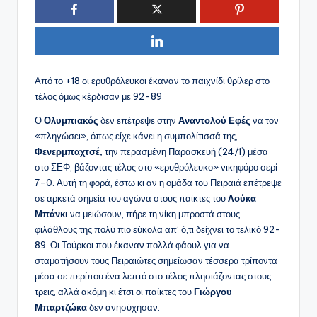
Από το +18 οι ερυθρόλευκοι έκαναν το παιχνίδι θρίλερ στο
τέλος όμως κέρδισαν με 92-89
Ο
Ολυμπιακός
δεν επέτρεψε στην
Αναντολού Εφές
να τον
«πληγώσει», όπως είχε κάνει η συμπολίτισσά της,
Φενερμπαχτσέ,
την περασμένη Παρασκευή (24/1) μέσα
στο ΣΕΦ, βάζοντας τέλος στο «ερυθρόλευκο» νικηφόρο σερί
7-0. Αυτή τη φορά, έστω κι αν η ομάδα του Πειραιά επέτρεψε
σε αρκετά σημεία του αγώνα στους παίκτες του
Λούκα
Μπάνκι
να μειώσουν, πήρε τη νίκη μπροστά στους
φιλάθλους της πολύ πιο εύκολα απ’ ό,τι δείχνει το τελικό 92-
89. Οι Τούρκοι που έκαναν πολλά φάουλ για να
σταματήσουν τους Πειραιώτες σημείωσαν τέσσερα τρίποντα
μέσα σε περίπου ένα λεπτό στο τέλος πλησιάζοντας στους
τρεις, αλλά ακόμη κι έτσι οι παίκτες του
Γιώργου
Μπαρτζώκα
δεν ανησύχησαν.