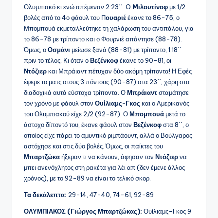
Ολυμπιακό κι ενώ απέμεναν 2:23΄΄. O
Mιλουτίνοφ
με 1/2
βολές από το 4ο φάουλ του Π
ουαριέ
έκανε το 86-75, ο
Μπομπουά εκμεταλλεύτηκε τη χαλάρωση του αντιπάλου, για
το 86-78 με τρίποντο και ο Φουρνιέ απάντησε (88-78).
Όμως, ο
Οσμάνι
μείωσε ξανά (88-81) με τρίποντο, 1:18΄΄
πριν το τέλος. Κι όταν ο
Βεζένκοφ
έκανε το 90-81, οι
Ντόζιερ
και Μπράιαντ πέτυχαν δύο ακόμη τρίποντα! Η Εφές
έφερε το ματς στους 3 πόντους (90-87) στα 23΄΄, χάρη στα
διαδοχικά αυτά εύστοχα τρίποντα. Ο
Μπράιαντ
σταμάτησε
τον χρόνο με φάουλ στον
Ουίλιαμς-Γκος
και ο Αμερικανός
του Ολυμπιακού είχε 2/2 (92-87). Ο
Μπομπουά
μετά το
άστοχο δίποντό του, έκανε φάουλ στον
Βεζένκοφ
στα 8΄΄, ο
οποίος είχε πάρει το αμυντικό ριμπάουντ, αλλά ο Βούλγαρος
αστόχησε και στις δύο βολές. Όμως, οι παίκτες του
Μπαρτζώκα
ήξεραν τι να κάνουν, άφησαν τον
Ντόζιερ
να
μπει ανενόχλητος στη ρακέτα για λέι απ (δεν έμενε άλλος
χρόνος), με το 92-89 να είναι το τελικό σκορ.
Τα δεκάλεπτα:
29-14, 47-40, 74-61, 92-89
ΟΛΥΜΠΙΑΚΟΣ (Γιώργος Μπαρτζώκας):
Ουίλιαμς-Γκος 9