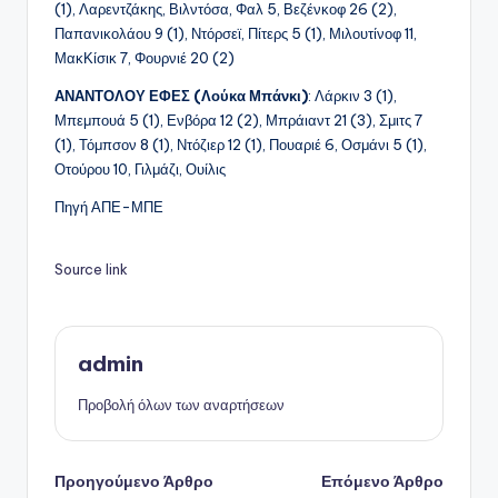
(1), Λαρεντζάκης, Βιλντόσα, Φαλ 5, Βεζένκοφ 26 (2),
Παπανικολάου 9 (1), Ντόρσεϊ, Πίτερς 5 (1), Μιλουτίνοφ 11,
ΜακΚίσικ 7, Φουρνιέ 20 (2)
ΑΝΑΝΤΟΛΟΥ ΕΦΕΣ (Λούκα Μπάνκι)
: Λάρκιν 3 (1),
Μπεμπουά 5 (1), Ενβόρα 12 (2), Μπράιαντ 21 (3), Σμιτς 7
(1), Τόμπσον 8 (1), Ντόζιερ 12 (1), Πουαριέ 6, Οσμάνι 5 (1),
Οτούρου 10, Γιλμάζι, Ουίλις
Πηγή ΑΠΕ-ΜΠΕ
Source link
admin
Προβολή όλων των αναρτήσεων
Πλοήγηση
Προηγούμενο Άρθρο
Επόμενο Άρθρο