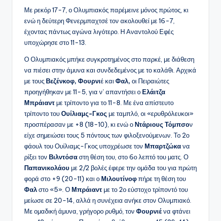
Με ρεκόρ 17-7, ο Ολυμπιακός παρέμεινε μόνος πρώτος, κι
ενώ η δεύτερη Φενερμπαχτσέ τον ακολουθεί με 16-7,
έχοντας πάντως αγώνα λιγότερο. Η Αναντολού Εφές
υποχώρησε στο 11-13.
Ο Ολυμπιακός μπήκε συγκροτημένος στο παρκέ, με διάθεση
να πιέσει στην άμυνα και συνδεδεμένος με το καλάθι. Αρχικά
με τους
Βεζένκοφ, Φουρνι
έ και
Φαλ,
οι Πειραιώτες
προηγήθηκαν με 11-5, για ν’ απαντήσει ο
Ελάιτζα
Μπράιαντ
με τρίποντο για το 11-8. Με ένα απίστευτο
τρίποντο του
Ουίλιαμς-Γκος
με ταμπλό, οι «ερυθρόλευκοι»
προσπέρασαν με +8 (18-10), κι ενώ ο
Ντάριους Τόμπσο
ν
είχε σημειώσει τους 5 πόντους των φιλοξενούμενων. Το 2ο
φάουλ του Ουίλιαμς-Γκος υποχρέωσε τον
Μπαρτζώκα
να
ρίξει τον
Βιλντόσα
στη θέση του, στο 6ο λεπτό του ματς. Ο
Παπανικολάου
με 2/2 βολές έφερε την ομάδα του για πρώτη
φορά στο +9 (20-11) και ο
Μιλουτίνοφ
πήρε τη θέση του
Φαλ
στο «5». Ο
Μπράιαντ
με το 2ο εύστοχο τρίποντό του
μείωσε σε 20-14, αλλά η συνέχεια ανήκε στον Ολυμπιακό.
Με ομαδική άμυνα, γρήγορο ρυθμό, τον
Φουρνιέ
να φτάνει