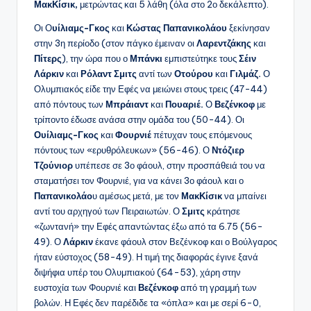
ΜακΚίσικ,
μετρώντας και 5 λάθη (όλα στο 2ο δεκάλεπτο).
Οι Ο
υίλιαμς-Γκος
και
Κώστας Παπανικολάου
ξεκίνησαν
στην 3η περίοδο (στον πάγκο έμειναν οι
Λαρεντζάκης
και
Πίτερς
), την ώρα που ο
Μπάνκι
εμπιστεύτηκε τους
Σέιν
Λάρκιν
και
Ρόλαντ Σμιτς
αντί των
Οτούρου
και
Γιλμάζ.
Ο
Ολυμπιακός είδε την Εφές να μειώνει στους τρεις (47-44)
από πόντους των
Μπράιαντ
και
Πουαριέ.
Ο
Βεζένκοφ
με
τρίποντο έδωσε ανάσα στην ομάδα του (50-44). Οι
Ουίλιαμς-Γκος
και
Φουρνιέ
πέτυχαν τους επόμενους
πόντους των «ερυθρόλευκων» (56-46). Ο
Ντόζιερ
Τζούνιορ
υπέπεσε σε 3ο φάουλ, στην προσπάθειά του να
σταματήσει τον Φουρνιέ, για να κάνει 3ο φάουλ και ο
Παπανικολάο
υ αμέσως μετά, με τον
ΜακΚίσικ
να μπαίνει
αντί του αρχηγού των Πειραιωτών. Ο
Σμιτς
κράτησε
«ζωντανή» την Εφές απαντώντας έξω από τα 6.75 (56-
49). Ο
Λάρκιν
έκανε φάουλ στον Βεζένκοφ και ο Βούλγαρος
ήταν εύστοχος (58-49). Η τιμή της διαφοράς έγινε ξανά
διψήφια υπέρ του Ολυμπιακού (64-53), χάρη στην
ευστοχία των Φουρνιέ και
Βεζένκοφ
από τη γραμμή των
βολών. Η Εφές δεν παρέδιδε τα «όπλα» και με σερί 6-0,