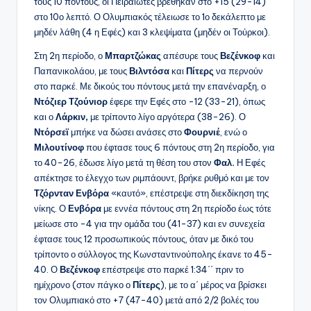
τους 10 πόντους, οι Πειραιώτες βρέθηκαν στο +15 (29-14)
στο 10ο λεπτό. Ο Ολυμπιακός τέλειωσε το 1ο δεκάλεπτο με
μηδέν λάθη (4 η Εφές) και 3 κλεψίματα (μηδέν οι Τούρκοι).
Στη 2η περίοδο, ο
Μπαρτζώκας
απέσυρε τους
Βεζένκοφ
και
Παπανικολάου, με τους
Βιλντόσα
και
Πίτερς
να περνούν
στο παρκέ. Με δικούς του πόντους μετά την επανέναρξη, ο
Ντόζιερ Τζούνιορ
έφερε την Εφές στο -12 (33-21), όπως
και ο
Λάρκιν,
με τρίποντο λίγο αργότερα (38-26). Ο
Ντόρσεϊ
μπήκε να δώσει ανάσες στο
Φουρνιέ
, ενώ ο
Μιλουτίνοφ
που έφτασε τους 6 πόντους στη 2η περίοδο, για
το 40-26, έδωσε λίγο μετά τη θέση του στον
Φαλ.
Η Εφές
απέκτησε το έλεγχο των ριμπάουντ, βρήκε ρυθμό και με τον
Τζόρνταν Ενβόρα
«καυτό», επέστρεψε στη διεκδίκηση της
νίκης. Ο
Ενβόρα
με εννέα πόντους στη 2η περίοδο έως τότε
μείωσε στο -4 για την ομάδα του (41-37) και εν συνεχεία
έφτασε τους 12 προσωπικούς πόντους, όταν με δικό του
τρίποντο ο σύλλογος της Κωνσταντινούπολης έκανε το 45-
40. Ο
Βεζένκοφ
επέστρεψε στο παρκέ 1:34΄΄ πριν το
ημίχρονο (στον πάγκο ο
Πίτερς
), με το α΄ μέρος να βρίσκει
τον Ολυμπιακό στο +7 (47-40) μετά από 2/2 βολές του