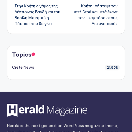
Στην Κρήτη ο γάμος της
Κρήτη: Λήστεψε τον
δημοσιεύσεων
Δέσποινας Βανδή και του
ντελιβερά και μετά έκανε
Βασίλη Μπισμπίκη –
τον… καμπόσο στους
Πότε και που θα γίνει
Αστυνομικούς
Topics
Crete News
21,858
Herald is the next generation WordPress magazine theme,