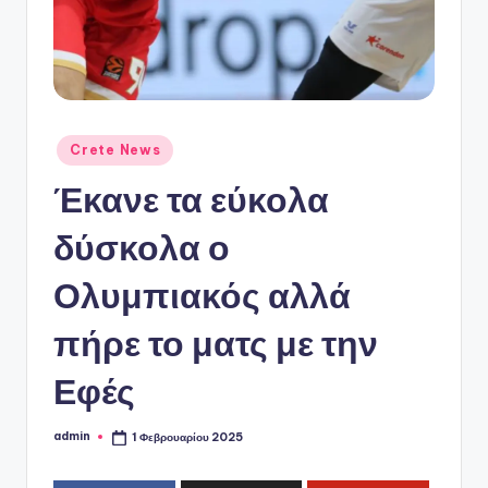
ό
P
o
r
t
Αναρτήθηκε
Crete News
σε
a
Έκανε τα εύκολα
l
δύσκολα ο
Ολυμπιακός αλλά
πήρε το ματς με την
Εφές
admin
1 Φεβρουαρίου 2025
Συγγραφέας: