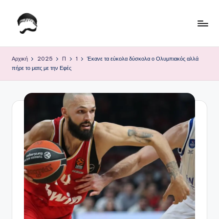
Μετάβαση
σε
Τ
Krhtikos.com
περιεχόμενο
ο
Αρχική
2025
Π
1
Έκανε τα εύκολα δύσκολα ο Ολυμπιακός αλλά
πήρε το ματς με την Εφές
Κ
α
θ
η
μ
ε
ρ
ι
ν