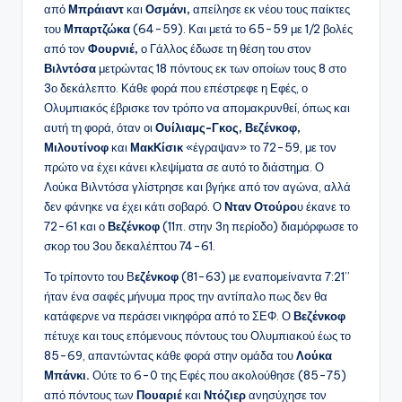
από
Μπράιαντ
και
Οσμάνι,
απείλησε εκ νέου τους παίκτες
του
Μπαρτζώκα
(64-59). Και μετά το 65-59 με 1/2 βολές
από τον
Φουρνιέ,
ο Γάλλος έδωσε τη θέση του στον
Βιλντόσα
μετρώντας 18 πόντους εκ των οποίων τους 8 στο
3ο δεκάλεπτο. Κάθε φορά που επέστρεφε η Εφές, ο
Ολυμπιακός έβρισκε τον τρόπο να απομακρυνθεί, όπως και
αυτή τη φορά, όταν οι
Ουίλιαμς-Γκος, Βεζένκοφ,
Μιλουτίνοφ
και
ΜακΚίσικ
«έγραψαν» το 72-59, με τον
πρώτο να έχει κάνει κλεψίματα σε αυτό το διάστημα. Ο
Λούκα Βιλντόσα γλίστρησε και βγήκε από τον αγώνα, αλλά
δεν φάνηκε να έχει κάτι σοβαρό. Ο
Νταν Οτούρο
υ έκανε το
72-61 και ο
Βεζένκοφ
(11π. στην 3η περίοδο) διαμόρφωσε το
σκορ του 3ου δεκαλέπτου 74-61.
Το τρίποντο του Β
εζένκοφ
(81-63) με εναπομείναντα 7:21’’
ήταν ένα σαφές μήνυμα προς την αντίπαλο πως δεν θα
κατάφερνε να περάσει νικηφόρα από το ΣΕΦ. Ο
Βεζένκοφ
πέτυχε και τους επόμενους πόντους του Ολυμπιακού έως το
85-69, απαντώντας κάθε φορά στην ομάδα του
Λούκα
Μπάνκι.
Ούτε το 6-0 της Εφές που ακολούθησε (85-75)
από πόντους των
Πουαριέ
και
Ντόζιερ
ανησύχησε τον