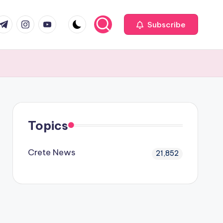
com
r.com
.me
instagram.com
youtube.com
Subscribe
Topics
Crete News
21,852