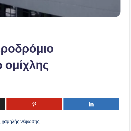
εροδρόμιο
 ομίχλης
της χαμηλής νέφωσης