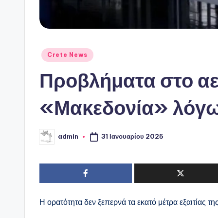
Αναρτήθηκε
Crete News
σε
Προβλήματα στο α
«Μακεδονία» λόγω
31 Ιανουαρίου 2025
admin
Συγγραφέας:
Η ορατότητα δεν ξεπερνά τα εκατό μέτρα εξαιτίας 