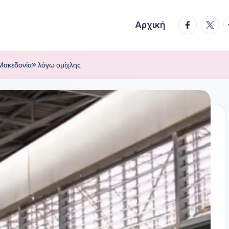
facebook.
twitte
t
Αρχική
Μακεδονία» λόγω ομίχλης