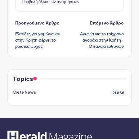
Προβολή όλων των αναρτήσεων
Πλοήγηση
Προηγούμενο Άρθρο
Επόμενο Άρθρο
Ελπίδες για χειμώνα και
Αγωνία για το τρίχρονο
δημοσιεύσεων
στην Κρήτη φέρνει το
αγοράκι στην Κρήτη-
ρωσικό ψύχος
Μπαλάκι ευθυνών
Topics
Crete News
21,886