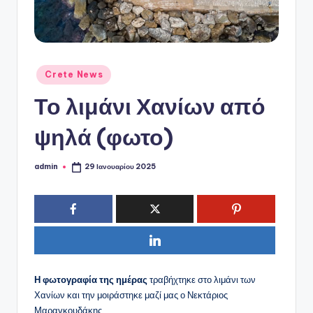
ό
P
o
r
Αναρτήθηκε
Crete News
σε
t
Το λιμάνι Χανίων από
a
ψηλά (φωτο)
l
admin
29 Ιανουαρίου 2025
Συγγραφέας:
Η φωτογραφία της ημέρας
τραβήχτηκε στο λιμάνι των
Χανίων και την μοιράστηκε μαζί μας ο Νεκτάριος
Μαραγκουδάκης.