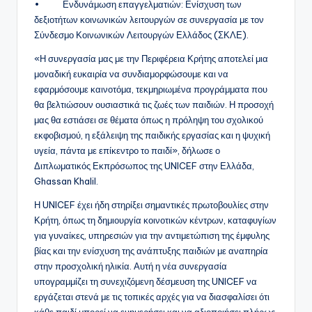
• Ενδυνάμωση επαγγελματιών: Ενίσχυση των
δεξιοτήτων κοινωνικών λειτουργών σε συνεργασία με τον
Σύνδεσμο Κοινωνικών Λειτουργών Ελλάδος (ΣΚΛΕ).
«Η συνεργασία μας με την Περιφέρεια Κρήτης αποτελεί μια
μοναδική ευκαιρία να συνδιαμορφώσουμε και να
εφαρμόσουμε καινοτόμα, τεκμηριωμένα προγράμματα που
θα βελτιώσουν ουσιαστικά τις ζωές των παιδιών. Η προσοχή
μας θα εστιάσει σε θέματα όπως η πρόληψη του σχολικού
εκφοβισμού, η εξάλειψη της παιδικής εργασίας και η ψυχική
υγεία, πάντα με επίκεντρο το παιδί», δήλωσε ο
Διπλωματικός Εκπρόσωπος της UNICEF στην Ελλάδα,
Ghassan Khalil.
Η UNICEF έχει ήδη στηρίξει σημαντικές πρωτοβουλίες στην
Κρήτη, όπως τη δημιουργία κοινοτικών κέντρων, καταφυγίων
για γυναίκες, υπηρεσιών για την αντιμετώπιση της έμφυλης
βίας και την ενίσχυση της ανάπτυξης παιδιών με αναπηρία
στην προσχολική ηλικία. Αυτή η νέα συνεργασία
υπογραμμίζει τη συνεχιζόμενη δέσμευση της UNICEF να
εργάζεται στενά με τις τοπικές αρχές για να διασφαλίσει ότι