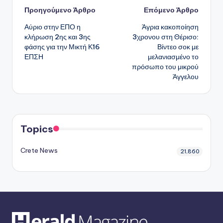
Πλοήγηση
Προηγούμενο Άρθρο
Επόμενο Άρθρο
Αύριο στην ΕΠΟ η
Άγρια κακοποίηση
δημοσιεύσεων
κλήρωση 2ης και 3ης
3χρονου στη Θέρισο:
φάσης για την Μικτή Κ16
Βίντεο σοκ με
ΕΠΣΗ
μελανιασμένο το
πρόσωπο του μικρού
Άγγελου
Topics
Crete News
21,860