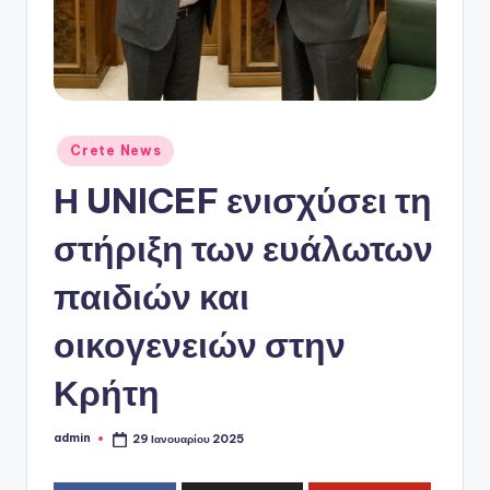
ό
P
o
r
t
Αναρτήθηκε
Crete News
σε
a
Η UNICEF ενισχύσει τη
l
στήριξη των ευάλωτων
παιδιών και
οικογενειών στην
Κρήτη
admin
29 Ιανουαρίου 2025
Συγγραφέας: