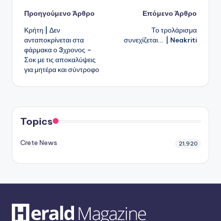
Πλοήγηση
Προηγούμενο Άρθρο
Επόμενο Άρθρο
Κρήτη | Δεν
Το τρολάρισμα
δημοσιεύσεων
ανταποκρίνεται στα
συνεχίζεται… | Neakriti
φάρμακα ο 3χρονος –
Σοκ με τις αποκαλύψεις
για μητέρα και σύντροφο
Topics
Crete News
21,920