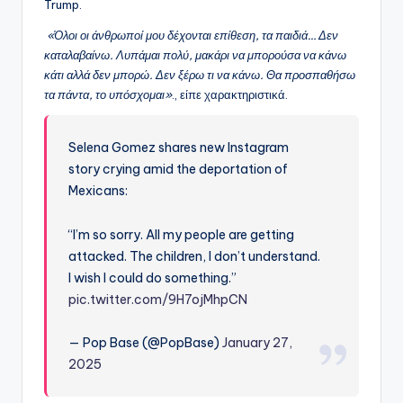
Trump.
«Όλοι οι άνθρωποί μου δέχονται επίθεση, τα παιδιά… Δεν
καταλαβαίνω. Λυπάμαι πολύ, μακάρι να μπορούσα να κάνω
κάτι αλλά δεν μπορώ. Δεν ξέρω τι να κάνω. Θα προσπαθήσω
τα πάντα, το υπόσχομαι»
., είπε χαρακτηριστικά.
Selena Gomez shares new Instagram
story crying amid the deportation of
Mexicans:
“I’m so sorry. All my people are getting
attacked. The children, I don’t understand.
I wish I could do something.”
pic.twitter.com/9H7ojMhpCN
— Pop Base (@PopBase)
January 27,
2025