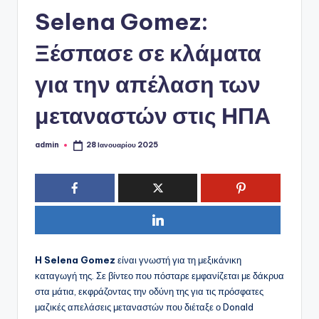
ό
Selena Gomez:
P
o
Ξέσπασε σε κλάματα
r
για την απέλαση των
t
μεταναστών στις ΗΠΑ
a
l
admin
28 Ιανουαρίου 2025
Συγγραφέας:
H Selena Gomez
είναι γνωστή για τη μεξικάνικη
καταγωγή της. Σε βίντεο που πόσταρε εμφανίζεται με δάκρυα
στα μάτια, εκφράζοντας την οδύνη της για τις πρόσφατες
μαζικές απελάσεις μεταναστών που διέταξε ο Donald