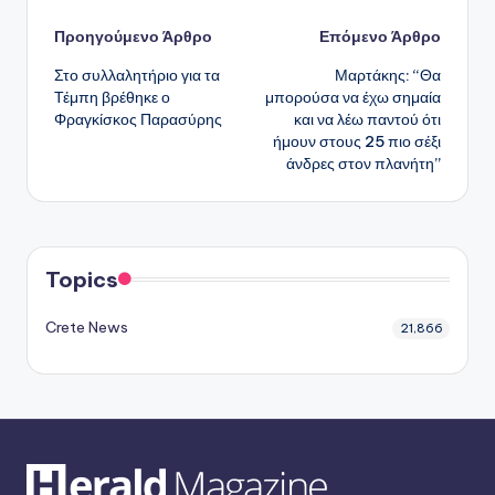
Πλοήγηση
Προηγούμενο Άρθρο
Επόμενο Άρθρο
Στο συλλαλητήριο για τα
Μαρτάκης: “Θα
δημοσιεύσεων
Τέμπη βρέθηκε ο
μπορούσα να έχω σημαία
Φραγκίσκος Παρασύρης
και να λέω παντού ότι
ήμουν στους 25 πιο σέξι
άνδρες στον πλανήτη”
Topics
Crete News
21,866