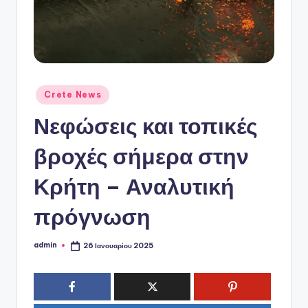
ό
P
o
r
t
Αναρτήθηκε
Crete News
σε
a
Νεφώσεις και τοπικές
l
βροχές σήμερα στην
Κρήτη – Αναλυτική
πρόγνωση
admin
26 Ιανουαρίου 2025
Συγγραφέας: