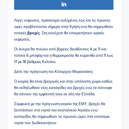
Λίγες νεφώσεις, πρόσκαιρα αυξημένες έως και τις πρωινές
ώρες προβλέπονται σήμερα στην Κρήτη ενώ θα σημειωθούν
τοπικές
βροχές
. Στη συνέχεια θα επικρατήσουν αραιές
νεφώσεις.
Οι ά
νεμοι θα πνέουν από βόρειες διευθύνσεις 4 με 5 και
τοπικά 6 μποφόρ και η
θ
ερμοκρασία θα κυμανθεί από 11 έως
17 με 18 βαθμούς Κελσίου.
Δείτε την πρόγνωση του Κλέαρχου Μαρουσάκη:
Ο καιρός θα είναι βροχερός και στην υπόλοιπη χώρα
καθώς
θα εκδηλωθούν νέες
καταιγίδες και βροχές ενώ τα σύννεφα
θα κάνουν την εμφάνισή τους σε όλη την Ελλάδα.
Σύμφωνα με την πρόγνωση καιρού της ΕΜΥ, βροχές θα
ξεσπάσουν στα νησιά του ανατολικού Αιγαίου ενώ
καταιγίδες θα σημειωθούν τις πρωινές ώρες στα νοτιότερα
νησιά των Δωδεκανήσων.