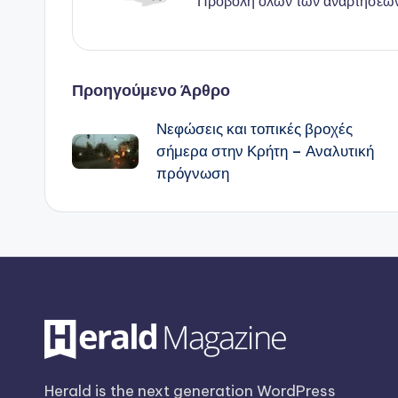
Προβολή όλων των αναρτήσεω
Πλοήγηση
Προηγούμενο Άρθρο
Νεφώσεις και τοπικές βροχές
δημοσιεύσεων
σήμερα στην Κρήτη – Αναλυτική
πρόγνωση
Herald is the next generation WordPress