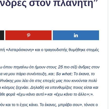
άνδρες στον πλανήτη”
πή «Αστερόσκονη» και ο τραγουδιστής θυμήθηκε στιγμές
ω όπου πηγαίνω ότι ήμουν στους 25 πιο σέξι άνδρες στον
 να μου πάρει συνέντευξη, και; So what; Το έκανα, το
Ψινάκης μου λέει ότι στις εποχές μας που κινούνται πολύ
ο κόσμος ξεχνάει. Δηλαδή να υπενθυμίζεις ποιος είσαι και
 κάθε φορά «έχω κάνει αυτό» και «έχω κάνει το άλλο»;».
 και το τι έχεις κάνει. Το έκανες, μπράβο σου», τόνισε ο