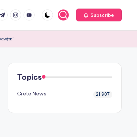
com
r.com
.me
instagram.com
youtube.com
Subscribe
πλανήτη”
Topics
Crete News
21,907