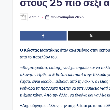
στους 25 πιο σέξι 
26 Ιανουαρίου 2025
admin
Συγγραφέας:
Ο Κώστας Μαρτάκης
ήταν καλεσμένος στην εκπομ
από το παρελθόν του.
«Θα μπορούσα, επίσης, να έχω σημαία και να το λέ
πλανήτη. Ήρθε το E Entertainment στην Ελλάδα για
έζησα, είναι ωραίο… Βέβαια, από την άλλη, ο Ηλίας 
γρήγορα τα πράγματα πρέπει να υπενθυμίζεις γιατί 
τι έχεις κάνει. Από την άλλη, να βγαίνω και να λέω
«Δημιούργησε μέλλον, μην ασχολείσαι με το παρελθόν