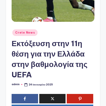
ό
P
o
r
t
Αναρτήθηκε
Crete News
σε
a
Εκτόξευση στην 11η
l
θέση για την Ελλάδα
στην βαθμολογία της
UEFA
admin
24 Ιανουαρίου 2025
Συγγραφέας: