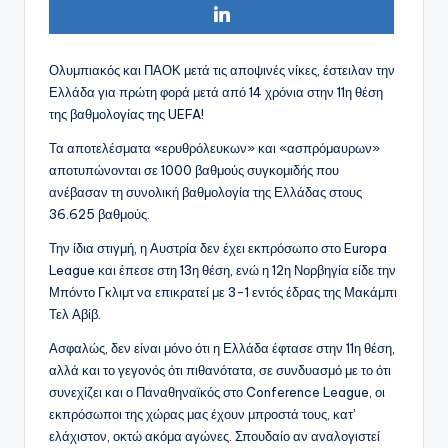
Ολυμπιακός και ΠΑΟΚ μετά τις αποψινές νίκες, έστειλαν την
Ελλάδα για πρώτη φορά μετά από 14 χρόνια στην 11η θέση
της βαθμολογίας της UEFA!
Τα αποτελέσματα «ερυθρόλευκων» και «ασπρόμαυρων»
αποτυπώνονται σε 1000 βαθμούς συγκομιδής που
ανέβασαν τη συνολική βαθμολογία της Ελλάδας στους
36.625 βαθμούς.
Την ίδια στιγμή, η Αυστρία δεν έχει εκπρόσωπο στο Europa
League και έπεσε στη 13η θέση, ενώ η 12η Νορβηγία είδε την
Μπόντο Γκλιμτ να επικρατεί με 3-1 εντός έδρας της Μακάμπι
Τελ Αβίβ.
Ασφαλώς, δεν είναι μόνο ότι η Ελλάδα έφτασε στην 11η θέση,
αλλά και το γεγονός ότι πιθανότατα, σε συνδυασμό με το ότι
συνεχίζει και ο Παναθηναϊκός στο Conference League, οι
εκπρόσωποι της χώρας μας έχουν μπροστά τους, κατ’
ελάχιστον, οκτώ ακόμα αγώνες. Σπουδαίο αν αναλογιστεί