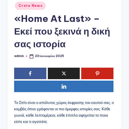
ό
Αναρτήθηκε
Crete News
P
σε
«Home At Last» –
o
r
Εκεί που ξεκινά η δική
t
σας ιστορία
a
l
admin
23 Ιανουαρίου 2025
Συγγραφέας:
Το Σπίτι είναι ο απόλυτος χώρος έκφρασης του εαυτού σας, ο
καμβάς όπου γράφονται οι πιο όμορφες ιστορίες σας. Κάθε
γωνιά, κάθε λεπτομέρεια, κάθε έπιπλο αφηγείται το ποιοι
είστε και τι αγαπάτε.