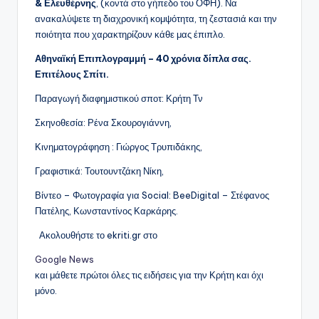
& Ελευθέρνης
, (κοντά στο γήπεδο του ΟΦΗ). Να
ανακαλύψετε τη διαχρονική κομψότητα, τη ζεστασιά και την
ποιότητα που χαρακτηρίζουν κάθε μας έπιπλο.
Αθηναϊκή Επιπλογραμμή – 40 χρόνια δίπλα σας.
Επιτέλους Σπίτι.
Παραγωγή διαφημιστικού σποτ: Κρήτη Τν
Σκηνοθεσία: Ρένα Σκουρογιάννη,
Κινηματογράφηση : Γιώργος Τρυπιδάκης,
Γραφιστικά: Τουτουντζάκη Νίκη,
Βίντεο – Φωτογραφία για Social: BeeDigital – Στέφανος
Πατέλης, Κωνσταντίνος Καρκάρης.
Ακολουθήστε το ekriti.gr στο
Google News
και μάθετε πρώτοι όλες τις ειδήσεις για την Κρήτη και όχι
μόνο.