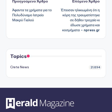
Πλοήγηση
Προηγούμενο Άρθρο
Επόμενο Άρθρο
Άφαντα τα χρήματα για το
Έπεισαν ηλικιωμένη ότι η
δημοσιεύσεων
Πολυδύναμο Ιατρείο
κόρη της τραυματίστηκε
Μακρύ Γιαλού
σε δήθεν τροχαίο κι
έδωσε χρήματα και
κοσμήματα – npress.gr
Topics
Crete News
21,894