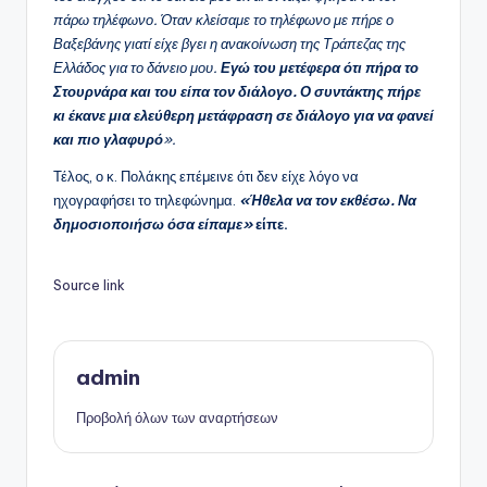
πάρω τηλέφωνο. Όταν κλείσαμε το τηλέφωνο με πήρε ο
Βαξεβάνης γιατί είχε βγει η ανακοίνωση της Τράπεζας της
Ελλάδος για το δάνειο μου.
Εγώ του μετέφερα ότι πήρα το
Στουρνάρα και του είπα τον διάλογο. Ο συντάκτης πήρε
κι έκανε μια ελεύθερη μετάφραση σε διάλογο για να φανεί
και πιο γλαφυρό
».
Τέλος, ο κ. Πολάκης επέμεινε ότι δεν είχε λόγο να
ηχογραφήσει το τηλεφώνημα.
«Ήθελα να τον εκθέσω. Να
δημοσιοποιήσω όσα είπαμε»
είπε.
Source link
admin
Προβολή όλων των αναρτήσεων