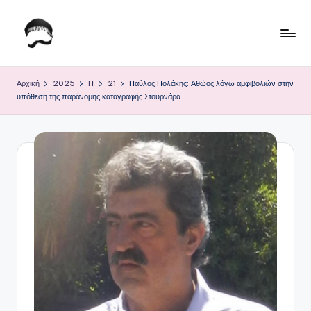
Μετάβαση
σε
Τ
Krhtikos.com
περιεχόμενο
ο
Αρχική
2025
Π
21
Παύλος Πολάκης: Αθώος λόγω αμφιβολιών στην
υπόθεση της παράνομης καταγραφής Στουρνάρα
Κ
α
θ
η
μ
ε
ρ
ι
ν