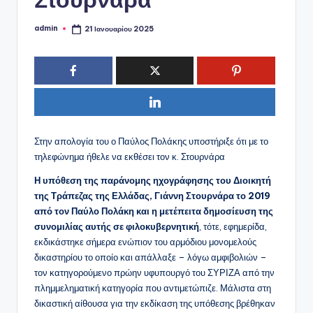
admin
21 Ιανουαρίου 2025
Συγγραφέας:
Στην απολογία του ο Παύλος Πολάκης υποστήριξε ότι με το
τηλεφώνημα ήθελε να εκθέσει τον κ. Στουρνάρα
Η υπόθεση της παράνομης ηχογράφησης του Διοικητή
της Τράπεζας της Ελλάδας, Γιάννη Στουρνάρα το 2019
από τον Παύλο Πολάκη και η μετέπειτα δημοσίευση της
συνομιλίας αυτής σε φιλοκυβερνητική
, τότε, εφημερίδα,
εκδικάστηκε σήμερα ενώπιον του αρμόδιου μονομελούς
δικαστηρίου το οποίο και απάλλαξε – λόγω αμφιβολιών –
τον κατηγορούμενο πρώην υφυπουργό του ΣΥΡΙΖΑ από την
πλημμεληματική κατηγορία που αντιμετώπιζε. Μάλιστα στη
δικαστική αίθουσα για την εκδίκαση της υπόθεσης βρέθηκαν