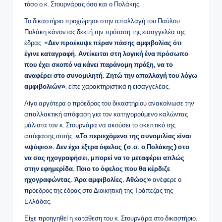
τόσο ο κ. Στουρνάρας όσο και ο Πολάκης.
Το δικαστήριο προχώρησε στην απαλλαγή του Παύλου
Πολάκη κάνοντας δεκτή την πρόταση της εισαγγελέα της
έδρας. «
Δεν προέκυψε πέραν πάσης αμφιβολίας ότι
έγινε καταγραφή. Αντίκειται στη λογική ένα πρόσωπο
που έχει σκοπό να κάνει παράνομη πράξη, να το
αναφέρει στο συνομιλητή. Ζητώ την απαλλαγή του λόγω
αμφιβολιών»
, είπε χαρακτηριστικά η εισαγγελέας.
Λίγο αργότερα ο πρόεδρος του δικαστηρίου ανακοίνωσε την
απαλλακτική απόφαση για τον κατηγορούμενο καλώντας
μάλιστα τον κ. Στουρνάρα να ακούσει το σκεπτικό της
απόφασης αυτής:
«Το περιεχόμενο της συνομιλίας είναι
«ψόφιο». Δεν έχει έξτρα όφελος (σ.σ. ο Πολάκης) στο
να σας ηχογραφήσει, μπορεί να το μεταφέρει απλώς
στην εφημερίδα. Ποιο το όφελος που θα κέρδιζε
ηχογραφώντας. Άρα αμφιβολίες. Αθώος»
ανέφερε ο
πρόεδρος της έδρας στο Διοικητική της Τράπεζας της
Ελλάδας.
Είχε προηγηθεί η κατάθεση του κ. Στουρνάρα στο δικαστήριο.