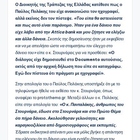
Ο Διοικητής της Τράπεζας της Ελλάδας κατέθεσε πως ο
Παύλος Πολάκης του είχε ανακοινώσει τον ηχογραφεί,
αλλά εκείνος δεν τον πίστεψε.
«Του είπα θα αστειεύεστε
και πως αυτό είναι παράνομο. Ήταν για ένα δάνειο που
είχε λάβει από την Attica bank και μου ζήτησε να ελέγξω
και άλλα δάνεια.
Σκοπός της δημοσίευσης ήταν με εκφοβίσει
και να με απειλήσει ώστε να σταματήσω τον έλεγχο στο
δάνειο του»
είπε ο κ. Στουρνάρας για να προσθέσει:
«Ο
διάλογος είχε δημοσιευθεί στο Documento αυτούσιος,
εκτός από την αρχική δήλωση που είπε σε καταγράφω.
Εγώ δεν πίστευα ότι πράγματι με ηχογραφεί».
Στην απολογία του ο Παύλος Πολάκης υποστήριξε ότι με το
τηλεφώνημα ήθελε να εκθέσει τον κ. Στουρνάρα, όπως
αναφέρει το protothema.gr. Μεταξύ άλλων ο κ. Πολάκης
είπε στην απολογία του:
«Ο κ. Πανταλάκης, άνθρωπος του
Στουρνάρα, έδωσε στο Στουρνάρα και στο Πρώτο Θέμα
ότι πήρα δάνειο. Ακολούθησαν γελοιότητες και
καραγκιοζιλίκια από δημοσιογράφους και εκπομπές
.
Έδρασε εκδικητικά απέναντι μου και μόλις βγήκε η απάντηση
του ελέγχου ότι το δάνειο μου είναι εντάξει ζήτησα να τον