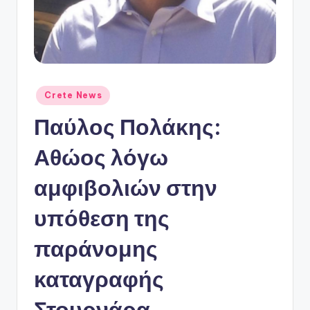
ό
P
o
r
t
Αναρτήθηκε
Crete News
σε
a
Παύλος Πολάκης:
l
Αθώος λόγω
αμφιβολιών στην
υπόθεση της
παράνομης
καταγραφής
Στουρνάρα