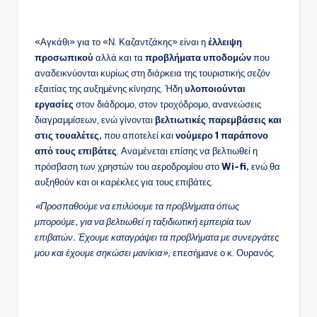
«Αγκάθι» για το «Ν. Καζαντζάκης» είναι η
έλλειψη
προσωπικού
αλλά και τα
προβλήματα υποδομών
που
αναδεικνύονται κυρίως στη διάρκεια της τουριστικής σεζόν
εξαιτίας της αυξημένης κίνησης. Ήδη
υλοποιούνται
εργασίες
στον διάδρομο, στον τροχόδρομο, ανανεώσεις
διαγραμμίσεων, ενώ γίνονται
βελτιωτικές παρεμβάσεις και
στις τουαλέτες,
που αποτελεί και
νούμερο 1 παράπονο
από τους επιβάτες
. Αναμένεται επίσης να βελτιωθεί η
πρόσβαση των χρηστών του αεροδρομίου στο
Wi-fi,
ενώ θα
αυξηθούν και οι καρέκλες για τους επιβάτες.
«Προσπαθούμε να επιλύουμε τα προβλήματα όπως
μπορούμε, για να βελτιωθεί η ταξιδιωτική εμπειρία των
επιβατών. Έχουμε καταγράψει τα προβλήματα με συνεργάτες
μου και έχουμε σηκώσει μανίκια»,
επεσήμανε ο κ. Ουρανός.