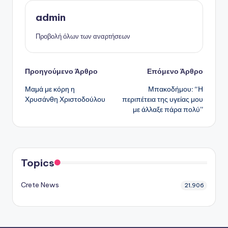
admin
Προβολή όλων των αναρτήσεων
Πλοήγηση
Προηγούμενο Άρθρο
Επόμενο Άρθρο
Μαμά με κόρη η
Μπακοδήμου: “Η
δημοσιεύσεων
Χρυσάνθη Χριστοδούλου
περιπέτεια της υγείας μου
με άλλαξε πάρα πολύ”
Topics
Crete News
21,906