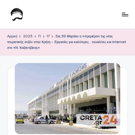
Μετάβαση
σε
Τ
Krhtikos.com
περιεχόμενο
ο
Αρχική
2025
Π
17
Στις 30 Μαρτίου η «πρεμιέρα» της νέας
τουριστικής σεζόν στην Κρήτη – Εργασίες για καλύτερες… τουαλέτες και internet
Κ
στο «Ν. Καζαντζάκης»
α
θ
η
μ
ε
ρ
ι
ν