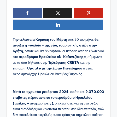
Την τελευταία Κυριακή του Μάρτη
στις 30 του μήνα,
θα
ανοίξει η «αυλαία» της νέας τουριστικής σεζόν στην
Κρήτη,
οπότε και θα ξεκινήσουν οι πτήσεις από το εξωτερικό
στο
αεροδρόμιο Ηρακλείου «Ν. Καζαντζάκης»
, σύμφωνα
με τα όσα δήλωσε στην
Τηλεόραση CRETA
και την
εκπομπή
Update με την Σώτια Πεντεδήμου
ο νέος
Αερολιμενάρχης Ηρακλείου Ιάκωβος Ουρανός.
Μετά το «χρυσό» ρεκόρ του 2024,
οπότε και
9.370.000
επιβάτες πέρασαν από το αεροδρόμιο Ηρακλείου
(αφίξεις – αναχωρήσεις),
οι εκτιμήσεις για τη νέα σεζόν
είναι αισιόδοξες και κινούνται περίπου στα ίδια επίπεδα, ενώ
δεν αποκλείεται ο αριθμός αυτός φέτος να σημειώσει αύξηση.