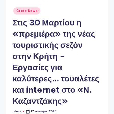
ό
P
Αναρτήθηκε
Crete News
σε
o
Στις 30 Μαρτίου η
r
«πρεμιέρα» της νέας
t
a
τουριστικής σεζόν
l
στην Κρήτη –
Εργασίες για
καλύτερες… τουαλέτες
και internet στο «Ν.
Καζαντζάκης»
admin
17 Ιανουαρίου 2025
Συγγραφέας: