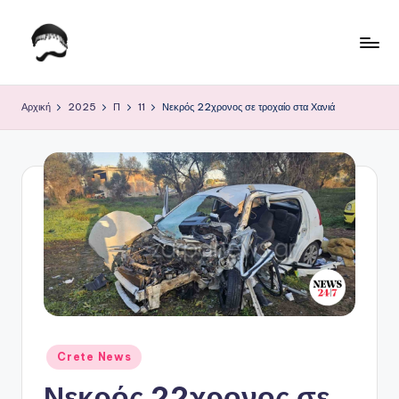
Μετάβαση
σε
Τ
Krhtikos.com
περιεχόμενο
ο
Αρχική
2025
Π
11
Νεκρός 22χρονος σε τροχαίο στα Χανιά
Κ
α
θ
η
μ
ε
ρ
ι
Αναρτήθηκε
Crete News
ν
σε
Νεκρός 22χρονος σε