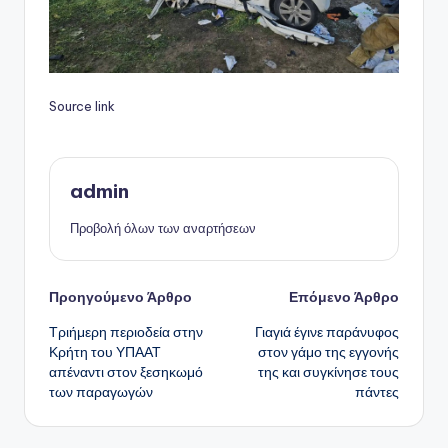
Source link
admin
Προβολή όλων των αναρτήσεων
Πλοήγηση
Προηγούμενο Άρθρο
Επόμενο Άρθρο
Τριήμερη περιοδεία στην
Γιαγιά έγινε παράνυφος
δημοσιεύσεων
Κρήτη του ΥΠΑΑΤ
στον γάμο της εγγονής
απέναντι στον ξεσηκωμό
της και συγκίνησε τους
των παραγωγών
πάντες