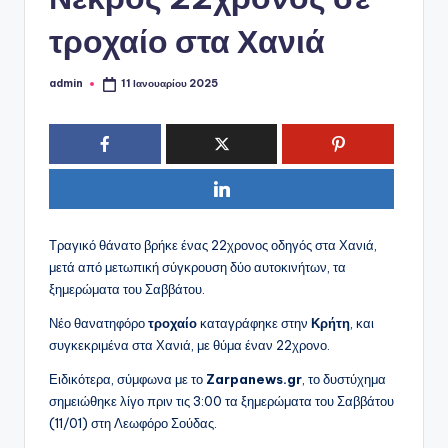
ό
P
τροχαίο στα Χανιά
o
admin
11 Ιανουαρίου 2025
Συγγραφέας:
r
t
a
l
Τραγικό θάνατο βρήκε ένας 22χρονος οδηγός στα Χανιά,
μετά από μετωπική σύγκρουση δύο αυτοκινήτων, τα
ξημερώματα του Σαββάτου.
Νέο θανατηφόρο
τροχαίο
καταγράφηκε στην
Κρήτη
, και
συγκεκριμένα στα Χανιά, με θύμα έναν 22χρονο.
Ειδικότερα, σύμφωνα με το
Zarpanews.gr
, το δυστύχημα
σημειώθηκε λίγο πριν τις 3:00 τα ξημερώματα του Σαββάτου
(11/01) στη Λεωφόρο Σούδας.