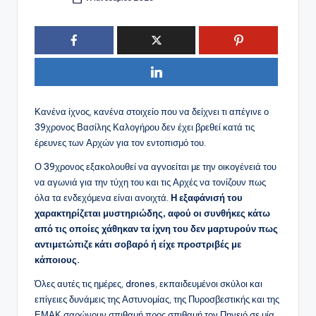
Συγγραφέας:
Κανένα ίχνος, κανένα στοιχείο που να δείχνει τι απέγινε ο
39χρονος Βασίλης Καλογήρου δεν έχει βρεθεί κατά τις
έρευνες των Αρχών για τον εντοπισμό του.
Ο 39χρονος εξακολουθεί να αγνοείται με την οικογένειά του
να αγωνιά για την τύχη του και τις Αρχές να τονίζουν πως
όλα τα ενδεχόμενα είναι ανοιχτά.
Η εξαφάνισή του
χαρακτηρίζεται μυστηριώδης, αφού οι συνθήκες κάτω
από τις οποίες χάθηκαν τα ίχνη του δεν μαρτυρούν πως
αντιμετώπιζε κάτι σοβαρό ή είχε προστριβές με
κάποιους.
Όλες αυτές τις ημέρες, drones, εκπαιδευμένοι σκύλοι και
επίγειες δυνάμεις της Αστυνομίας, της Πυροσβεστικής και της
ΕΜΑΚ σαρώνουν σπιθαμή προς σπιθαμή τον Πηνειό σε μία