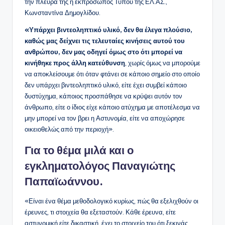
την πλευρά της η εκπρόσωπος Τύπου της ΕΛ.ΑΣ.,
Κωνσταντίνα Δημογλίδου.
«Υπάρχει βιντεοληπτικό υλικό, δεν θα έλεγα πλούσιο,
καθώς μας δείχνει τις τελευταίες κινήσεις αυτού του
ανθρώπου, δεν μας οδηγεί όμως στο ότι μπορεί να
κινήθηκε προς άλλη κατεύθυνση
, χωρίς όμως να μπορούμε
να αποκλείσουμε ότι όταν φτάνει σε κάποιο σημείο στο οποίο
δεν υπάρχει βιντεοληπτικό υλικό, είτε έχει συμβεί κάποιο
δυστύχημα, κάποιος προσπάθησε να κρύψει αυτόν τον
άνθρωπο, είτε ο ίδιος είχε κάποιο ατύχημα με αποτέλεσμα να
μην μπορεί να τον βρει η Αστυνομία, είτε να αποχώρησε
οικειοθελώς από την περιοχή».
Για το θέμα μιλά και ο
εγκληματολόγος Παναγιώτης
Παπαϊωάννου.
«Είναι ένα θέμα μεθοδολογικό κυρίως, πώς θα εξελιχθούν οι
έρευνες, τι στοιχεία θα εξεταστούν. Κάθε έρευνα, είτε
αστυνομική είτε δικαστική, έχει το στοιχείο του ότι ξεκινάς