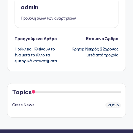
admin
Προβολή όλων των αναρτήσεων
Πλοήγηση
Προηγούμενο Άρθρο
Επόμενο Άρθρο
Ηράκλειο: Κλείνουν το
Κρήτη: Νεκρός 22χρονος
δημοσιεύσεων
ένα μετά το άλλο τα
μετά από τροχαίο
εμπορικά καταστήματα…
Topics
Crete News
21,895