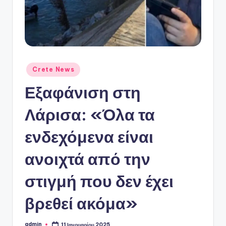
ό
P
o
r
t
Αναρτήθηκε
Crete News
σε
a
Εξαφάνιση στη
l
Λάρισα: «Όλα τα
ενδεχόμενα είναι
ανοιχτά από την
στιγμή που δεν έχει
βρεθεί ακόμα»
admin
11 Ιανουαρίου 2025