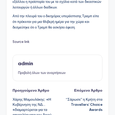
εξάλλου η προϊστορία του με τα σχόλια κατά των δικαστικών
λειτουργών ή άλλων διαδίκων.
Από την πλευρά του ο δικηγόρος υπεράσπισης Τραμπ είπε
ότι πρόκειται για μια θλιβερή ημέρα για την χώρα και
δεσμεύτηκε ότι ο Τραμπ θα ασκήσει έφεση.
Source link
admin
Προβολή όλων των αναρτήσεων
Πλοήγηση
Προηγούμενο Άρθρο
Επόμενο Άρθρο
Χάρης Μαμουλάκης: «Η
“Σάρωσε” η Κρήτη στα
δημοσιεύσεων
Κυβέρνηση της ΝΔ…
Travellers’ Choice
«διαμαρτύρεται για τα
Awards
αποτελέσματα του δικού