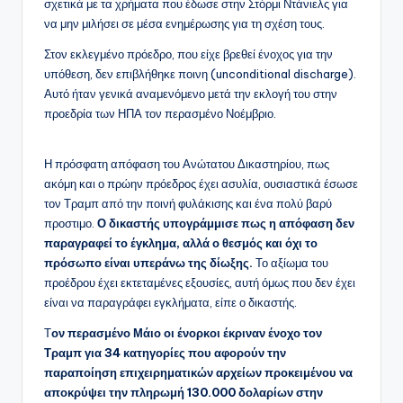
σχετικά με τα χρήματα που έδωσε στην Στόρμι Ντάνιελς για
να μην μιλήσει σε μέσα ενημέρωσης για τη σχέση τους.
Στον εκλεγμένο πρόεδρο, που είχε βρεθεί ένοχος για την
υπόθεση, δεν επιβλήθηκε ποινη (unconditional discharge).
Αυτό ήταν γενικά αναμενόμενο μετά την εκλογή του στην
προεδρία των ΗΠΑ τον περασμένο Νοέμβριο.
Η πρόσφατη απόφαση του Ανώτατου Δικαστηρίου, πως
ακόμη και ο πρώην πρόεδρος έχει ασυλία, ουσιαστικά έσωσε
τον Τραμπ από την ποινή φυλάκισης και ένα πολύ βαρύ
προστιμο.
Ο δικαστής υπογράμμισε πως η απόφαση δεν
παραγραφεί το έγκλημα, αλλά ο θεσμός και όχι το
πρόσωπο είναι υπεράνω της δίωξης.
Το αξίωμα του
προέδρου έχει εκτεταμένες εξουσίες, αυτή όμως που δεν έχει
είναι να παραγράφει εγκλήματα, είπε ο δικαστής.
Τ
ον περασμένο Μάιο οι ένορκοι έκριναν ένοχο τον
Τραμπ για 34 κατηγορίες που αφορούν την
παραποίηση επιχειρηματικών αρχείων προκειμένου να
αποκρύψει την πληρωμή 130.000 δολαρίων στην