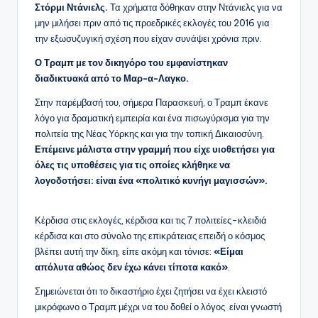
Στόρμι Ντάνιελς.
Τα χρήματα δόθηκαν στην Ντάνιελς για να
μην μιλήσει πριν από τις προεδρικές εκλογές του 2016 για
την εξωσυζυγική σχέση που είχαν συνάψει χρόνια πριν.
Ο Τραμπ με τον δικηγόρο του εμφανίστηκαν
διαδικτυακά από το Μαρ-α-Λαγκο.
Στην παρέμβασή του, σήμερα Παρασκευή, ο Τραμπ έκανε
λόγο για δραματική εμπειρία και ένα πισωγύρισμα για την
πολιτεία της Νέας Υόρκης και για την τοπική Δικαιοσύνη.
Επέμεινε μάλιστα στην γραμμή που είχε υιοθετήσει για
όλες τις υποθέσεις για τις οποίες κλήθηκε να
λογοδοτήσει: είναι ένα «πολιτικό κυνήγι μαγισσών».
Κέρδισα στις εκλογές, κέρδισα και τις 7 πολιτείες-κλειδιά
κέρδισα και στο σύνολο της επικράτειας επειδή ο κόσμος
βλέπει αυτή την δίκη, είπε ακόμη και τόνισε:
«Είμαι
απόλυτα αθώος δεν έχω κάνει τίποτα κακό»
.
Σημειώνεται ότι το δικαστήριο έχει ζητήσει να έχει κλειστό
μικρόφωνο ο Τραμπ μέχρι να του δοθεί ο λόγος είναι γνωστή