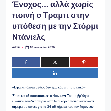
ό
Ένοχος… αλλά χωρίς
P
ποινή ο Τραμπ στην
o
υπόθεση με την Στόρμι
r
t
Ντάνιελς
a
admin
l
10 Ιανουαρίου 2025
Συγγραφέας:
«Είμαι απόλυτα αθώος δεν έχω κάνει τίποτα κακό»
Έστω και εξ αποστάσεως, ο Ντόναλντ Τραμπ βρέθηκε
ενώπιον του δικαστηρίου στη Νέα Υόρκη που ανακοίνωσε
σήμερα τις ποινές για τα 34 αδικήματα που τον βαρύνουν