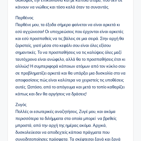
κάνουν να νιώθεις και τόσο καλά όταν τα συναντάς.
Παρθένος
Παρθένε μου, τα έξοδα σήμερα φαίνεται να είναι αρκετά κι
εσύ αγχώνεσαι! Οι υποχρεώσεις που έρχονται είναι αρκετές
και εσύ προσπαθείς να τις βάλεις σε μια σειρά. Στην αρχή θα
ζοριστείς, γιατί μέσα στο κεφάλι σου είναι όλες εξίσου
σημαντικές. Το να προσπαθήσεις να τις καλύψεις όλες μαζί
ταυτόχρονα είναι ανώφελο, αλλά θα το προσπαθήσεις έτσι κι
αλλιώς! Η συμπεριφορά κάποιων ατόμων από τον κύκλο σου
σε προβληματίζει αρκετά και θα υπάρξει μια δυσκολία στο να
αποφασίσεις πώς είναι καλύτερα να χειριστείς τις υποθέσεις
αυτές. Ωστόσο, από το απόγευμα και μετά το τοπίο καθαρίζει
κάπως και δεν θα αργήσεις να δράσεις!
Ζυγός
Πολλές οι εσωτερικές αναζητήσεις, Ζυγέ μου, και ακόμα
περισσότερα τα διλήμματα στα οποία μπορεί να βρεθείς
μπροστά, από την αρχή της ημέρας ακόμα. Αρχικά,
δυσκολεύεσαι να αποδεχτείς κάποια πράγματα που
συνειδητοποίησες πρόσφατα. Τα σκέφτεσαι ξανά και ξανά