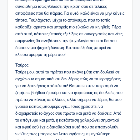
συναίσθημα ίσως θολώσει την κρίση σου σε τελικές
αποφάσεις που θα πάρεις. Για αυτό, καλό είναι να μην κάνεις
τίποτα. Τουλάχιστον μέχρι το απόγευμα, που το τοπίο
καθαρίζει αρκετά και μπορείς πιο εύκολα να κινηθείς. Πέρα
από αυτό, κάποιες θετικές εξελίξεις σε συνεργασίες και νέες
συμφωνίες θα ανεβάσουν την ψυχολογία σου και θα σου
δώσουν μια ψυχική δύναμη. Κάποια έξοδος μπορεί να
κλείσει όμορφα τη μέρα σου!
Ταύρος
Ταύρε μου, αυτά τα πρέπει που σκάνε μύτη στη δουλειά σε
αγχώνουν σημαντικά και δεν ξέρεις πώς να τα ιεραρχήσεις
για να ξεκινήσεις από κάπου! Θα μπεις στον πειρασμό να
ζητήσεις βοήθεια ή ακόμα και να φορτώσεις τις δουλειές που
πρέπει να κάνεις σε άλλους, αλλά σήμερα να ξέρεις θα σου
γυρίσει κάπως μπούμερανγκ… Ίσως χρειαστεί να
διαχειριστείς το άγχος σου πρώτα και μετά να δράσεις. Από
το απόγευμα και μετά, η κατάσταση χαλαρώνει σημαντικά
και αφού εσύ έχεις ξεκαθαρίσει αυτά που σε απασχολούν,
νιώθεις πως μπορείς να λειτουργήσεις με μεγαλύτερη