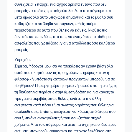
συνεχίσεις! Υπάρχει ένα άγχος αρκετά έντονο που δεν
μπορείς να το διαχειριστείς εύκολα. Από το απόγευμα και
μετά όμως όλο αυτό υποχωρεί σημαντικά και το μυαλό σου
καθαρίζει και σε βοηθά να συγκεντρωθείς ακόμα
περισσότερο σε αυτά που θέλεις να κάνεις. Νιώθεις πιο
δυνατός και επενδύεις στο πώς να ενισχύσεις το αίσθημα
ασφαλείας που χρειάζεσαι για να αποδώσεις όσο καλύτερα
μπορείς!
Υδροχόος
Σήμερα, Υδροχόε μου, σα να τσεκάρεις αν έχουν βάση όλα
αυτά που σκεφτόσουν τις προηγούμενες ημέρες και αν η
φιλοσοφική υπόσταση κάποιων πραγμάτων μπορούν να σε
βοηθήσουν! Περίεργη μέρα η σημερινή, αφού από τη μία έχεις
τη διάθεση να περάσεις στην άμεση δράση και να κάνεις τα
πράγματα ακριβώς όπως θέλεις, ενώ από την άλλη
σκέφτεσαι κατά πόσο είναι σωστός ο τρόπος που θέλεις να
ακολουθήσεις. Επίσης, σκέφτεσαι να κόψεις από άτομα που
σου ξυπνάνε ανασφάλειες ή που σου ζητάνε συχνά
χρήματα. Από το απόγευμα και μετά, τα άγχη και οι δεύτερες
σκέψεις υποχωρούν σημαντικά και περνάς ξεκάθαρα στη