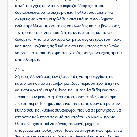
απλά το άγχος φαίνεται να κερδίζει έδαφος και εσύ
δυσκολεύεσαι να το διαχειριστείς. Πολλά που πρέπει να
σκεφτείς να και συμπεριλάβεις στα επόμενά σου βήματα,
ενώ παράλληλα προσπαθείς να αλλάξεις και να βελτιώσεις
τον τρόπο που αντιμετωπίζεις τις καταστάσεις και τα νέα
δεδομένα. Από το απόγευμα και μετά, συγκεντρώνεσαι πολύ
καλύτερα, μαζεύεις τις δυνάμεις σου και μπορείς πιο εύκολα
να βρεις το μπουστάρισμα που χρειάζεσαι για να έχεις άμεσα
αποτελέσματα!
Λέων
Σήμερα, Λέοντά μου, δεν ξέρεις πώς να προσεγγίσεις τις
καταστάσεις που σε προβληματίζουν περισσότερο. Δείχνεις
να είσαι αρκετά μπερδεμένος, και με τα νέα δεδομένα που
προκύπτουν μέσα στη μέρα αποπροσανατολίζεσαι ακόμα
περισσότερο! Το σημαντικό είναι πως υπάρχουν άτομα στον
κύκλο σου, και κυρίως συνάδελφοι, που θα σε βοηθήσουν να
εστιάσεις καλύτερα σε αυτά που πρέπει να γίνουν πρώτα.
Οπότε θα χρειαστεί να κάνεις υπομονή, μέχρι το
απογευματάκι τουλάχιστον. Ίσως να σκεφτείς πως πρέπει να
διακόψεις την επικοινωνία και με κάποια άτομα, που δεν σε