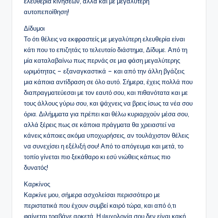
ελευθερία κινήσεων, αλλά και με μεγαλύτερη
αυτοπεποίθηση!
Δίδυμοι
Το ότι θέλεις να εκφραστείς με μεγαλύτερη ελευθερία είναι
κάτι που το επιζητάς το τελευταίο διάστημα, Δίδυμε. Από τη
μία καταλαβαίνω πως περνάς σε μια φάση μεγαλύτερης
ωριμότητας – εξαναγκαστικά – και από την άλλη βγάζεις
μια κάποια αντίδραση σε όλο αυτό. Σήμερα, έχεις πολλά που
διαπραγματεύεσαι με τον εαυτό σου, και πιθανότατα και με
τους άλλους γύρω σου, και ψάχνεις να βρεις ίσως τα νέα σου
όρια. Διλήμματα για πρέπει και θέλω κυριαρχούν μέσα σου,
αλλά ξέρεις πως σε κάποια πράγματα θα χρειαστεί να
κάνεις κάποιες ακόμα υποχωρήσεις, αν τουλάχιστον θέλεις
να συνεχίσει η εξέλιξή σου! Από το απόγευμα και μετά, το
τοπίο γίνεται πιο ξεκάθαρο κι εσύ νιώθεις κάπως πιο
δυνατός!
Καρκίνος
Καρκίνε μου, σήμερα ασχολείσαι περισσότερο με
περιστατικά που έχουν συμβεί καιρό τώρα, και από ό,τι
φαίνεται τραβάνε αρκετά. Η ψυχολογία σου δεν είναι κακή,