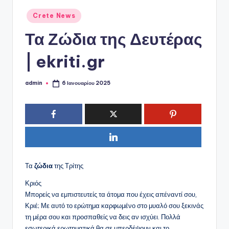
ό
Αναρτήθηκε
P
Crete News
σε
o
Τα Ζώδια της Δευτέρας
r
| ekriti.gr
t
a
admin
6 Ιανουαρίου 2025
Συγγραφέας:
l
Τα
ζώδια
της Τρίτης
Κριός
Μπορείς να εμπιστευτείς τα άτομα που έχεις απέναντί σου,
Κριέ; Με αυτό το ερώτημα καρφωμένο στο μυαλό σου ξεκινάς
τη μέρα σου και προσπαθείς να δεις αν ισχύει. Πολλά
εσωτερικά ερωτηματικά θα σε μπερδέψουν και το