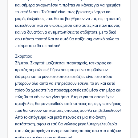
και σήμερα αναρωτιέσαι τι πρέπει να κάνεις για να ηρεμήσει
το κεφάλι σου. Το θετικό είναι πως βρίσκεις κίνητρα και
μικρές διεξόδους, που θα σε βοηθήσουν να πάρεις τη σωστή
κατεύθυνση και να νιώσεις μέσα από αυτές και πάλι ικανός
και να δυνατός να αντιμετωπίσεις το οτιδήποτε, με το δικό
σου πάντα τρόπο! Και σε αυτό θα παίξει σημαντικό ρόλο το
πείσμα που θα σε πιάσει!
Σκορπιός
Σήμερα, Σκορπιέ, μαζεύεσαι, παρατηρείς, τσεκάρεις και
κρατάς σημειώσεις! Γύρω σου μπορεί να συμβαίνουν
διάφορα και το μόνο στο οποίο εστιάζεις είναι στο πόσο
μπορούν όλα αυτά να επηρεάσουν εσένα, το αν και κατά
πόσο θα χρειαστεί να προσαρμοστείς εσύ μέσα στη μέρα και
πώς θα το κάνεις να γίνει ήπια. Άτομα για τα οποία έχεις
αμφιβολίες θα φανερωθούν από κάποιες περίεργες κινήσεις
που θα κάνουν και κάποιες υποψίες σου θα επιβεβαιωθούν!
Από το απόγευμα και μετά περνάς σε μια πιο άνετη
κατάσταση, αφού κι εσύ θα νιώσεις μεγαλύτερη ελευθερία
στο πώς μπορείς να αντιμετωπίσεις αυτούς που στο παίζουν
«φίλοι» και δικοί σου άνθρωποι!