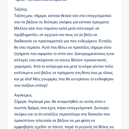
Τοξότης
Τοξότη μου, σήμερα, κάποια θετικά νέα στα επαγγελματικά
σου σε βάζουν σε δεύτερες σκέψεις για κάποια πράγματα.
Μάλλον κάτι που πηγαίνει καλά μετά από καιρό, σε
προβληματίζει, σε αγχώνει και ίσως να σε βάζει σε
διαδικασία να προετοιμαστείς για παν ενδεχόμενο. Εντάξει,
θα σου περάσει. Αυτό που θέλω να προσέξεις σήμερα είναι
ζητήματα που αφορούν το σπίτι σου. Διαπραγματεύσεις ή και
αλλαγές που σκέφτεσαι να κάνεις θέλουν προσεκτικούς
χειρισμούς. Από το απόγευμα και μετά το κλίμα γίνεται πολύ
καλύτερο κι εσύ βάζεις τα πράγματα στη θέση τους με όλους
και με όλα! Νέες γνωριμίες που θα κεντρίσουν το ενδιαφέρον
σου παίζουν επίσης!
Αιγόκερως
Σήμερα, Αιγόκερέ μου, θα αναρωτηθείς αν αυτός είναι ο
σωστός δρόμος που έχεις πάρει επαγγελματικά. Δεύτερες
σκέψεις και το ότι εστιάζεις περισσότερο στα δύσκολα που
προκύπτουν τελευταία σε βάζουν σε μια φάση να
αμφισβητείς σχεδόν τα πάντα, παρά το γεγονός ότι θέλεις να