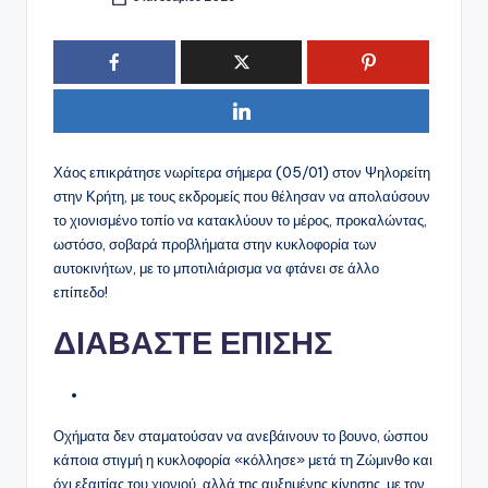
Συγγραφέας:
Χάος επικράτησε νωρίτερα σήμερα (05/01) στον Ψηλορείτη
στην Κρήτη, με τους εκδρομείς που θέλησαν να απολαύσουν
το χιονισμένο τοπίο να κατακλύουν το μέρος, προκαλώντας,
ωστόσο, σοβαρά προβλήματα στην κυκλοφορία των
αυτοκινήτων, με το μποτιλιάρισμα να φτάνει σε άλλο
επίπεδο!
ΔΙΑΒΑΣΤΕ ΕΠΙΣΗΣ
Οχήματα δεν σταματούσαν να ανεβάινουν το βουνο, ώσπου
κάποια στιγμή η κυκλοφορία «κόλλησε» μετά τη Ζώμινθο και
όχι εξαιτίας του χιονιού, αλλά της αυξημένης κίνησης, με τον