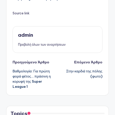
Source link
admin
Προβολή όλων των αναρτήσεων
Πλοήγηση
Προηγούμενο Άρθρο
Επόμενο Άρθρο
Βαθμολογία: Για πρώτη
Στην καρδιά της πόλης
δημοσιεύσεων
φορά φέτος… πράσινη η
(φωτο)
κορυφή της Super
League 1
Topics