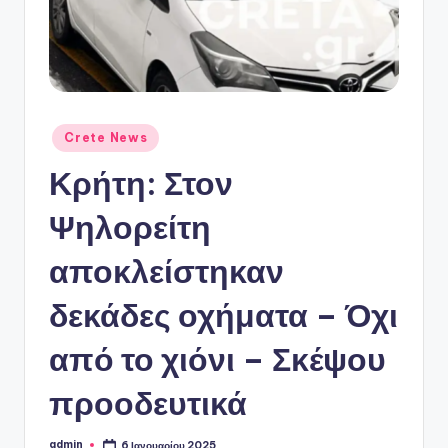
ό
P
o
r
t
Αναρτήθηκε
Crete News
σε
a
Κρήτη: Στον
l
Ψηλορείτη
αποκλείστηκαν
δεκάδες οχήματα – Όχι
από το χιόνι – Σκέψου
προοδευτικά
admin
6 Ιανουαρίου 2025