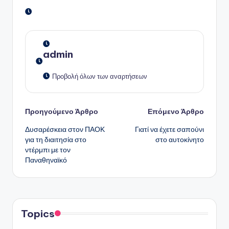
admin
Προβολή όλων των αναρτήσεων
Πλοήγηση
Προηγούμενο Άρθρο
Επόμενο Άρθρο
Δυσαρέσκεια στον ΠΑΟΚ
Γιατί να έχετε σαπούνι
δημοσιεύσεων
για τη διαιτησία στο
στο αυτοκίνητο
ντέρμπι με τον
Παναθηναϊκό
Topics