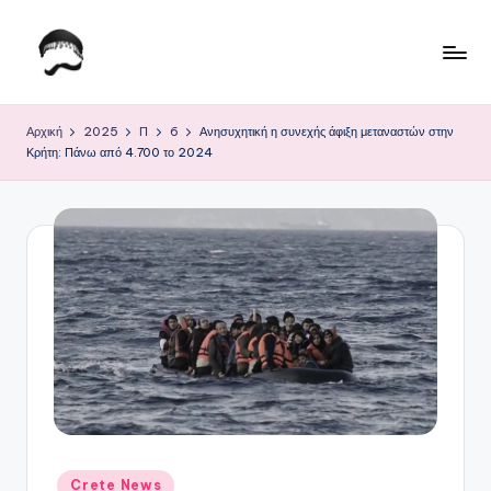
Μετάβαση
σε
Τ
Krhtikos.com
περιεχόμενο
ο
Αρχική
2025
Π
6
Ανησυχητική η συνεχής άφιξη μεταναστών στην
Κρήτη: Πάνω από 4.700 το 2024
Κ
α
θ
η
μ
ε
ρ
ι
ν
Αναρτήθηκε
Crete News