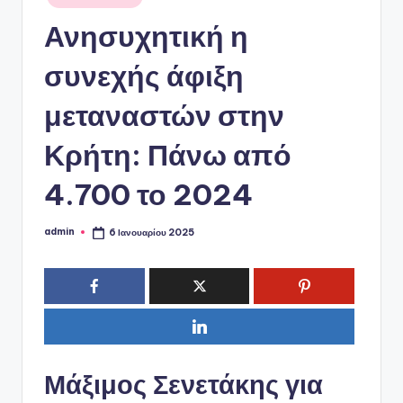
ό
σε
P
Ανησυχητική η
o
συνεχής άφιξη
r
μεταναστών στην
t
a
Κρήτη: Πάνω από
l
4.700 το 2024
admin
6 Ιανουαρίου 2025
Συγγραφέας:
Μάξιμος Σενετάκης για