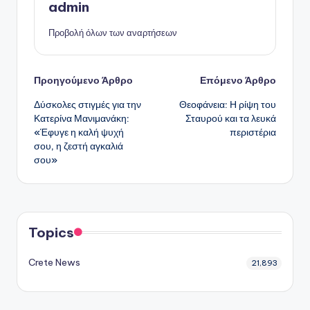
admin
Προβολή όλων των αναρτήσεων
Πλοήγηση
Προηγούμενο Άρθρο
Επόμενο Άρθρο
Δύσκολες στιγμές για την
Θεοφάνεια: Η ρίψη του
δημοσιεύσεων
Κατερίνα Μανιμανάκη:
Σταυρού και τα λευκά
«Έφυγε η καλή ψυχή
περιστέρια
σου, η ζεστή αγκαλιά
σου»
Topics
Crete News
21,893