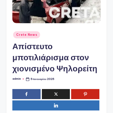
ό
P
o
r
t
Αναρτήθηκε
Crete News
σε
a
Απίστευτο
l
μποτιλιάρισμα στον
χιονισμένο Ψηλορείτη
admin
5 Ιανουαρίου 2025
Συγγραφέας: