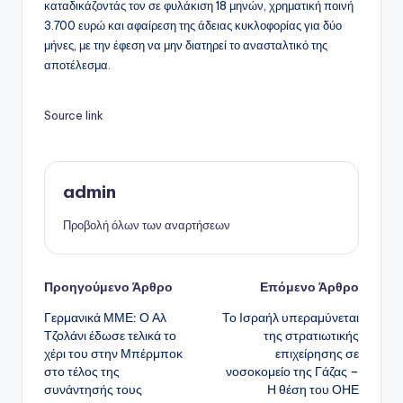
καταδικάζοντάς τον σε φυλάκιση 18 μηνών, χρηματική ποινή
3.700 ευρώ και αφαίρεση της άδειας κυκλοφορίας για δύο
μήνες, με την έφεση να μην διατηρεί το ανασταλτικό της
αποτέλεσμα.
Source link
admin
Προβολή όλων των αναρτήσεων
Πλοήγηση
Προηγούμενο Άρθρο
Επόμενο Άρθρο
Γερμανικά ΜΜΕ: Ο Αλ
Το Ισραήλ υπεραμύνεται
δημοσιεύσεων
Τζολάνι έδωσε τελικά το
της στρατιωτικής
χέρι του στην Μπέρμποκ
επιχείρησης σε
στο τέλος της
νοσοκομείο της Γάζας –
συνάντησής τους
Η θέση του ΟΗΕ