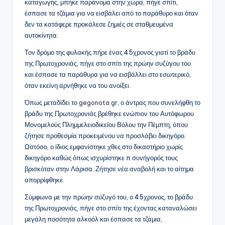
καταγωγής, μπήκε παράνομα στην χώρα, πήγε σπίτι,
έσπασε τα τζάμια για να εισβάλει από το παράθυρο και όταν
δεν τα κατάφερε προκάλεσε ζημιές σε σταθμευμένα
αυτοκίνητα.
Τον δρόμο της φυλακής πήρε ένας 45χρονος γιατί το βράδυ
της Πρωτοχρονιάς, πήγε στο σπίτι της πρώην συζύγου του
και έσπασε τα παράθυρα για να εισβάλλει στο εσωτερικό,
όταν εκείνη αρνήθηκε να του ανοίξει.
Όπως μεταδίδει το
gegonota.gr,
ο άντρας που συνελήφθη το
βράδυ της Πρωτοχρονιάς βρέθηκε ενώπιον του Αυτόφωρου
Μονομελούς Πλημμελειοδικείου Βόλου την Πέμπτη, όπου
ζήτησε προθεσμία προκειμένου να προσλάβει δικηγόρο.
Ωστόσο, ο ίδιος εμφανίστηκε χθες στο δικαστήριο χωρίς
δικηγόρο καθώς όπως ισχυρίστηκε π συνήγορός τους
βρισκόταν στην Λάρισα. Ζήτησε νέα αναβολή και το αίτημα
απορρίφθηκε.
Σύμφωνα με την πρώην σύζυγό του, ο 45χρονος, το βράδυ
της Πρωτοχρονιάς, πήγε στο σπίτι της έχοντας καταναλώσει
μεγάλη ποσότητα αλκοόλ και έσπασε τα τζάμια,