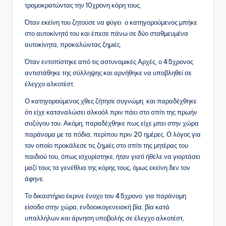
τρομοκρατώντας την 10χρονη κόρη τους.
Όταν εκείνη του ζητούσε να φύγει ο κατηγορούμενος μπήκε
στο αυτοκίνητό του και έπεσε πάνω σε δύο σταθμευμένα
αυτοκίνητα, προκαλώντας ζημιές.
Όταν εντοπίστηκε από τις αστυνομικές Αρχές, ο 45χρονος
αντιστάθηκε της σύλληψης και αρνήθηκε να υποβληθεί σε
έλεγχο αλκοτέστ.
Ο κατηγορούμενος χθες ζήτησε συγνώμη και παραδέχθηκε
ότι είχε καταναλώσει αλκοόλ πριν πάει στο σπίτι της πρωήν
συζύγου του. Ακόμη, παραδέχθηκε πως είχε μπει στην χώρα
παράνομα με τα πόδια, περίπου πριν 20 ημέρες. Ο λόγος για
τον οποίο προκάλεσε τις ζημιές στο σπίτι της μητέρας του
παιδιού του, όπως ισχυρίστηκε, ήταν γιατί ήθελε να γιορτάσει
μαζί τους τα γενέθλια της κόρης τους, όμως εκείνη δεν τον
άφηνε.
Το δικαστήριο έκρινε ένοχο τον 45χρονο για παράνομη
είσοδο στην χώρα, ενδοοικογενειακή βία, βία κατά
υπαλλήλων και άρνηση υποβολής σε έλεγχο αλκοτέστ,