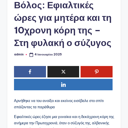
ό
Βόλος: Εφιαλτικές
P
ώρες για μητέρα και τη
o
10χρονη κόρη της –
r
t
Στη φυλακή ο σύζυγος
a
l
admin
4 Ιανουαρίου 2025
Συγγραφέας:
Αρνήθηκε να του ανοίξει και εκείνος εισέβαλε στο σπίτι
σπάζοντας τα παράθυρα
Εφιαλτικές ώρες έζησε μια γυναίκα και η δεκάχρονη κόρη της
ανήμερα την Πρωτοχρονιά, όταν ο σύζυγός της, αλβανικής