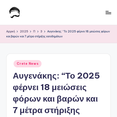
Μετάβαση
σε
Τ
Krhtikos.com
περιεχόμενο
ο
Αρχική
2025
Π
3
Αυγενάκης: “Το 2025 φέρνει 18 μειώσεις φόρων
και βαρών και 7 μέτρα στήριξης εισοδημάτων
Κ
α
θ
Αναρτήθηκε
η
Crete News
σε
Αυγενάκης: “Το 2025
μ
ε
φέρνει 18 μειώσεις
ρ
φόρων και βαρών και
ι
7 μέτρα στήριξης
ν