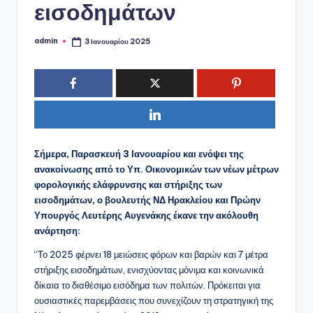
ό
εισοδημάτων
P
o
admin
3 Ιανουαρίου 2025
Συγγραφέας:
r
t
a
l
Σήμερα, Παρασκευή 3 Ιανουαρίου και ενόψει της
ανακοίνωσης από το Υπ. Οικονομικών των νέων μέτρων
φορολογικής ελάφρυνσης και στήριξης των
εισοδημάτων, ο βουλευτής ΝΔ Ηρακλείου και Πρώην
Υπουργός Λευτέρης Αυγενάκης έκανε την ακόλουθη
ανάρτηση:
“Το 2025 φέρνει 18 μειώσεις φόρων και βαρών και 7 μέτρα
στήριξης εισοδημάτων, ενισχύοντας μόνιμα και κοινωνικά
δίκαια το διαθέσιμο εισόδημα των πολιτών. Πρόκειται για
ουσιαστικές παρεμβάσεις που συνεχίζουν τη στρατηγική της