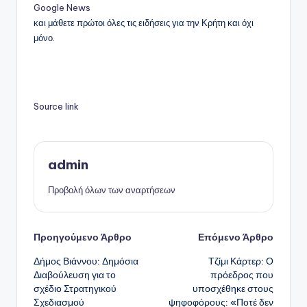
Google News
και μάθετε πρώτοι όλες τις ειδήσεις για την Κρήτη και όχι
μόνο.
Source link
admin
Προβολή όλων των αναρτήσεων
Πλοήγηση
Προηγούμενο Άρθρο
Επόμενο Άρθρο
Δήμος Βιάννου: Δημόσια
Τζίμι Κάρτερ: Ο
δημοσιεύσεων
Διαβούλευση για το
πρόεδρος που
σχέδιο Στρατηγικού
υποσχέθηκε στους
Σχεδιασμού
ψηφοφόρους: «Ποτέ δεν