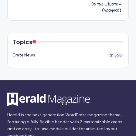
θα πω ψέματα»
(γραφικό)
Topics
Crete News
21,856
Herald is the next generation WordPress magazine theme,
featuring a fully flexible header with 3 customizable areas
and an easy-to-use module builder for unlimited layout
combinations