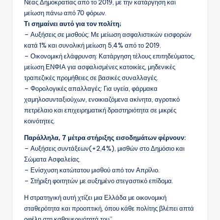
Νέας Δημοκρατίας από το 2019, με την κατάργηση και
μείωση πάνω από 70 φόρων.
Τι σημαίνει αυτό για τον πολίτη;
– Αυξήσεις σε μισθούς: Με μείωση ασφαλιστικών εισφορών
κατά 1% και συνολική μείωση 5,4% από το 2019.
– Οικονομική ελάφρυνση: Κατάργηση τέλους επιτηδεύματος,
μείωση ΕΝΦΙΑ για ασφαλισμένες κατοικίες, μηδενικές
τραπεζικές προμήθειες σε βασικές συναλλαγές.
– Φορολογικές απαλλαγές: Για υγεία, φάρμακα
χαμηλοσυνταξιούχων, ενοικιαζόμενα ακίνητα, αγροτικό
πετρέλαιο και επιχειρηματική δραστηριότητα σε μικρές
κοινότητες.
Παράλληλα, 7 μέτρα στήριξης εισοδημάτων φέρνουν:
– Αυξήσεις συντάξεων(+2,4%), μισθών στο Δημόσιο και
Σώματα Ασφαλείας.
– Ενίσχυση κατώτατου μισθού από τον Απρίλιο.
– Στήριξη φοιτητών με αυξημένο στεγαστικό επίδομα.
Η στρατηγική αυτή χτίζει μια Ελλάδα με οικονομική
σταθερότητα και προοπτική, όπου κάθε πολίτης βλέπει απτά
οφέλη στη καθημερινότητά του”.